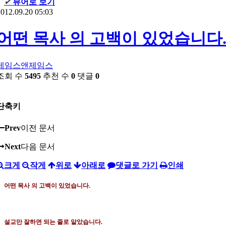
✔
뷰어로 보기
012.09.20 05:03
어떤 목사 의 고백이 있었습니다
제임스앤제임스
조회 수
5495
추천 수
0
댓글
0
단축키
Prev
이전 문서
Next
다음 문서
크게
작게
위로
아래로
댓글로 가기
인쇄
어떤 목사 의 고백이 있었습니다
.
설교만 잘하면 되는 줄로 알았습니다
.