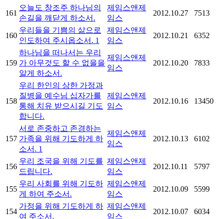
오늘도 창조주 하나님의
제임스앤제
161
2012.10.27
7513
손길을 깨닫게 하소서.
임스
우리들을 기쁨의 삶으로
제임스앤제
160
2012.10.21
6352
인도하여 주시옵소서.
1
임스
하나님을 떠나서는 우리
제임스앤제
159
가 아무것도 할 수 없을을
2012.10.20
7833
임스
알게 하소서.
우리 한인의 상한 가정과
질병을 예수님 십자가를
제임스앤제
158
2012.10.16
13450
통해 치유 받으시길 기도
임스
합니다.
서로 존중하고 존경하는
제임스앤제
157
가족을 위해 기도하게 하
2012.10.13
6102
임스
소서.
1
우리 조국을 위해 기도를
제임스앤제
156
2012.10.11
5797
드립니다.
임스
우리 사회를 위해 기도하
제임스앤제
155
2012.10.09
5599
게 하여 주소서.
임스
가정을 위해 기도하게 하
제임스앤제
154
2012.10.07
6034
여 주소서.
임스