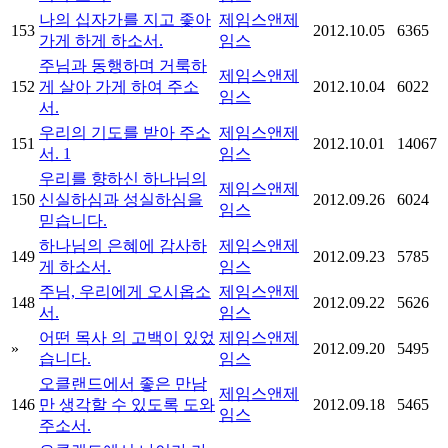
나의 십자가를 지고 좇아
제임스앤제
153
2012.10.05
6365
가게 하게 하소서.
임스
주님과 동행하며 거룩하
제임스앤제
152
게 살아 가게 하여 주소
2012.10.04
6022
임스
서.
우리의 기도를 받아 주소
제임스앤제
151
2012.10.01
14067
서.
1
임스
우리를 향하신 하나님의
제임스앤제
150
신실하심과 성실하심을
2012.09.26
6024
임스
믿습니다.
하나님의 은혜에 감사하
제임스앤제
149
2012.09.23
5785
게 하소서.
임스
주님, 우리에게 오시옵소
제임스앤제
148
2012.09.22
5626
서.
임스
어떤 목사 의 고백이 있었
제임스앤제
»
2012.09.20
5495
습니다.
임스
오클랜드에서 좋은 만남
제임스앤제
146
만 생각할 수 있도록 도와
2012.09.18
5465
임스
주소서.