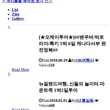
✔
게시물을 뷰어로 보기
쓰기
List
Zine
Gallery
[★오케이투어★]##밴쿠버/빅토
리아/록키 5박 6일 캐나다서부 완
전정복##
Date
2018.06.19
By
OK여행사
Views
518
Read More
뉴질랜드여행, 신들의 놀이터-마
운트쿡 1박2일투어
Date
2018.05.01
By
NZ홍길동
Views
448
Read More