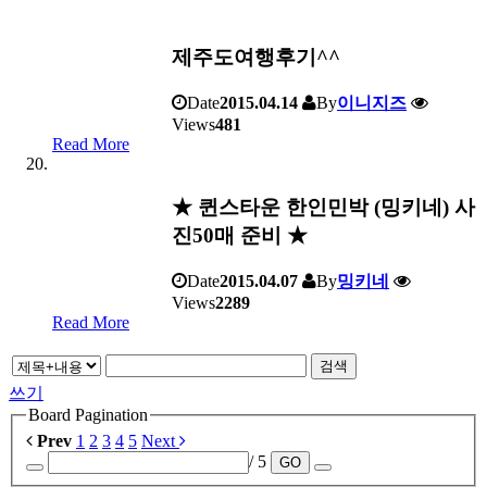
제주도여행후기^^
Date
2015.04.14
By
이니지즈
Views
481
Read More
★ 퀸스타운 한인민박 (밍키네) 사
진50매 준비 ★
Date
2015.04.07
By
밍키네
Views
2289
Read More
검색
쓰기
Board Pagination
Prev
1
2
3
4
5
Next
/ 5
GO