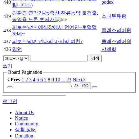
440
podex
립니다 :-)
친환경 연막기-농축산 잔류농약 불검출,
소나무유황
439
농업용 드론 초저가
피보는남녀 예식장에서 전여친~후덜덜
클래스넘버원
438
하네~
437
피보는남녀 넌나의 마지막 여친?
클래스넘버원
436
명언
샤넬향
검색
쓰기
Board Pagination
Prev
1
2
3
4
5
6
7
8
9
10
...
23
Next
/ 23
GO
로그인
About Us
Notice
Community
생활 장터
Donation