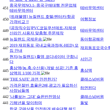
중국무역NO.1- 중국구매대행 전문업체
테바무역센터
451
테바무역센터
[트래블맵] 뉴질랜드 호텔/렌터카/항공
여행정보
450
가격비교 !!
[공장직수입]PVC코일쿠션매트-자체생
테바무역센터
449
산라인 사용자 맞춤형 주문제작
448
뉴질랜드 국제운송
동아항공해운
2019 재외동포 국내교육과정(K-HED) 모
재외동포모국수
447
집 안내
현지(뉴질랜드) 촬영 코디네이터 구합니
서민근
446
다
홍삼액(농.축.수산용) 개발 성공! 기존 홍
홍삼액
445
삼액의 1/100 가격
444
'THE SAFE' 과연 안전한가?
클래스넘버원
가격은절반 효율은2배,광고가 필요하신
하면된다
443
사장님들께
442
'나를보는 그대' 슬픈반전영상
클래스넘버원
441
기해년을 맞이하며
돌빛
한국 구매상품 안전하게 배송대행 해드