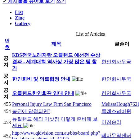
✔
게시물을 뷰어로 보기
쓰기
List
Zine
Gallery
List of Articles
번
제목
글쓴이
호
KBS전국노래자랑 오클랜드 예선전 수상
공
결과 - 세계대회 역사상 가장 많은 팀 참
한인회사무국
지
가
공
한인회비 및 의료협정 안내
한인회사무국
지
공
오클랜드한인회관 임대 안내
한인회사무국
지
455
Personal Injury Law Firm San Francisco
MelissaHough762
454
복권에 당첨되면?
클래스넘버원
뉴질랜드 해외 이삿짐 이렇게 준비해 보
아침승리
453
세요
http://www.qldvision.com.au/bbs/board.php?
테바무역센터
452
bo_table=q_a&wr_id=34225