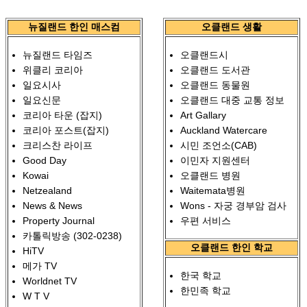
뉴질랜드 한인 매스컴
오클랜드 생활
뉴질랜드 타임즈
오클랜드시
위클리 코리아
오클랜드 도서관
일요시사
오클랜드 동물원
일요신문
오클랜드 대중 교통 정보
코리아 타운 (잡지)
Art Gallary
코리아 포스트(잡지)
Auckland Watercare
크리스찬 라이프
시민 조언소(CAB)
Good Day
이민자 지원센터
Kowai
오클랜드 병원
Netzealand
Waitemata병원
News & News
Wons - 자궁 경부암 검사
Property Journal
우편 서비스
카톨릭방송 (302-0238)
오클랜드 한인 학교
HiTV
메가 TV
한국 학교
Worldnet TV
한민족 학교
W T V