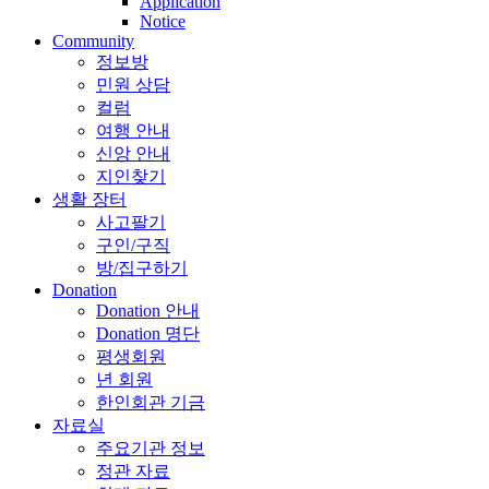
Application
Notice
Community
정보방
민원 상담
컬럼
여행 안내
신앙 안내
지인찾기
생활 장터
사고팔기
구인/구직
방/집구하기
Donation
Donation 안내
Donation 명단
평생회원
년 회원
한인회관 기금
자료실
주요기관 정보
정관 자료