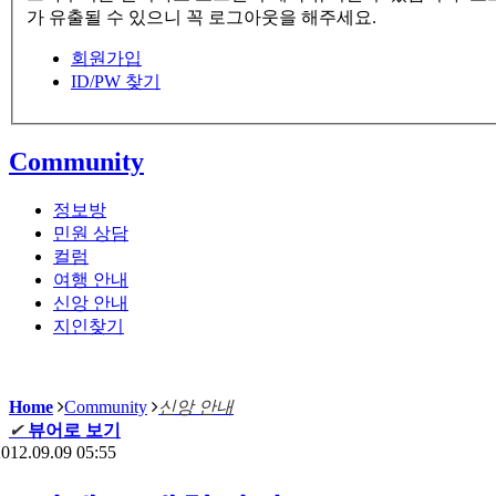
가 유출될 수 있으니 꼭 로그아웃을 해주세요.
회원가입
ID/PW 찾기
Community
정보방
민원 상담
컬럼
여행 안내
신앙 안내
지인찾기
Home
Community
신앙 안내
✔
뷰어로 보기
012.09.09 05:55