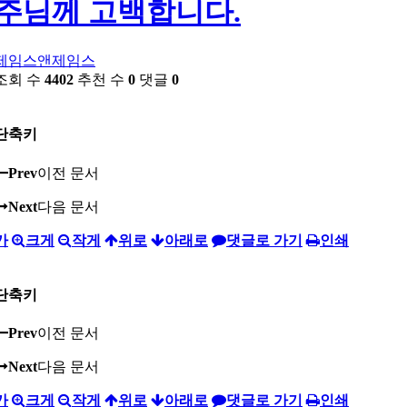
주님께 고백합니다.
제임스앤제임스
조회 수
4402
추천 수
0
댓글
0
단축키
Prev
이전 문서
Next
다음 문서
가
크게
작게
위로
아래로
댓글로 가기
인쇄
단축키
Prev
이전 문서
Next
다음 문서
가
크게
작게
위로
아래로
댓글로 가기
인쇄