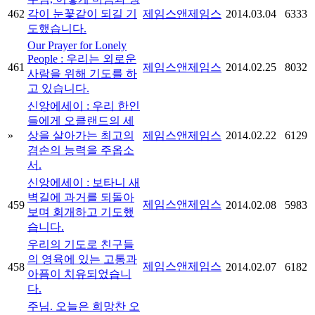
462
각이 눈꽃같이 되길 기
제임스앤제임스
2014.03.04
6333
도했습니다.
Our Prayer for Lonely
People : 우리는 외로운
461
제임스앤제임스
2014.02.25
8032
사람을 위해 기도를 하
고 있습니다.
신앙에세이 : 우리 한인
들에게 오클랜드의 세
»
상을 살아가는 최고의
제임스앤제임스
2014.02.22
6129
겸손의 능력을 주옵소
서.
신앙에세이 : 보타니 새
벽길에 과거를 되돌아
제임스앤제임스
459
2014.02.08
5983
보며 회개하고 기도했
습니다.
우리의 기도로 친구들
의 영육에 있는 고통과
제임스앤제임스
458
2014.02.07
6182
아픔이 치유되었습니
다.
주님. 오늘은 희망찬 오