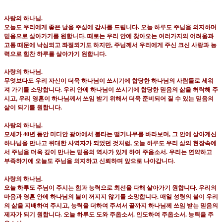
사랑의 하나님
.
오늘도 우리에게 좋은 날을 주심에 감사를 드립니다
.
오늘 하루도 주님을 의지하며
믿음으로 살아가기를 원합니다
.
때로는 우리 안에 찾아오는 여러가지의 어려움과
고통 때문에 낙심되고 좌절되기도 하지만
,
주님께서 우리에게 주신 크신 사랑과 능
력으로 힘찬 하루를 살아가기 원합니다
.
사랑의 하나님
.
무엇보다도 우리 자신이 더욱 하나님이 쓰시기에 합당한 하나님의 사람들로 세워
져 가기를 소망합니다
.
우리 안에 하나님이 쓰시기에 합당한 믿음의 삶을 허락해 주
시고
,
우리 영혼이 하나님께서 쓰임 받기 위해서 더욱 준비되어 질 수 있는 믿음의
삶이 되기를 원합니다
.
사랑의 하나님
.
모세가
40
년 동안 미디안 광야에서 불타는 떨기나무를 바라보며
,
그 안에 살아계신
하나님을 만나고 위대한 사역자가 되었던 것처럼
,
오늘 하루도 우리 삶의 현장속에
서 주님을 더욱 깊이 만나는 믿음의 역사가 있게 하여 주옵소서
.
우리는 연약하고
부족하기에 오늘도 주님을 의지하고 신뢰하며 앞으로 나아갑니다
.
사랑의 하나님
.
오늘 하루도 주님이 주시는 힘과 능력으로 최선을 다해 살아가기 원합니다
.
우리의
마음과 영혼 안에 하나님의 불이 꺼지지 않기를 소망합니다
.
매일 성령의 불이 우리
의 삶을 지배하여 주시고
,
능력을 더하여 주셔서 끝까지 하나님께 쓰임 받는 믿음의
제자가 되기 원합니다
.
오늘 하루도 도와 주옵소서
.
인도하여 주옵소서
.
능력을 주