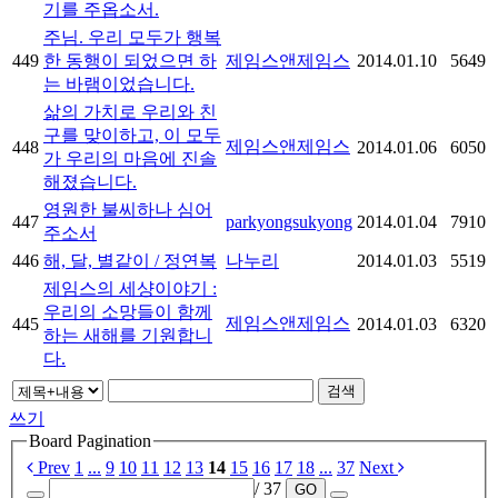
기를 주옵소서.
주님. 우리 모두가 행복
449
한 동행이 되었으면 하
제임스앤제임스
2014.01.10
5649
는 바램이었습니다.
삶의 가치로 우리와 친
구를 맞이하고, 이 모두
제임스앤제임스
448
2014.01.06
6050
가 우리의 마음에 진솔
해졌습니다.
영원한 불씨하나 심어
447
parkyongsukyong
2014.01.04
7910
주소서
446
해, 달, 별같이 / 정연복
나누리
2014.01.03
5519
제임스의 세샹이야기 :
우리의 소망들이 함께
제임스앤제임스
445
2014.01.03
6320
하는 새해를 기원합니
다.
검색
쓰기
Board Pagination
Prev
1
...
9
10
11
12
13
14
15
16
17
18
...
37
Next
/ 37
GO