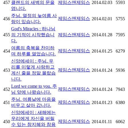
457
클랜드의 새벽의 문을
제임스앤제임스
2014.02.03
5593
엽니다.
주님. 열정의 늦여름 사
제임스앤제임스
456
2014.02.01
5755
랑이 있습니다.
God's Miracles : 하나님
455
의 기적이 시작했습니
제임스앤제임스
2014.01.28
7595
다.
여름의 축복을 찬미하
제임스앤제임스
454
2014.01.25
6279
며 하루를 열었습니다.
신앙에세이 : 주님. 우
리를 이렇게 사랑하고
제임스앤제임스
453
2014.01.24
5936
계신 줄을 정말 몰랐습
니다.
Lord we come to you. 주
제임스앤제임스
452
2014.01.24
7943
님 앞에 나왔습니다.
주님. 여름날에 마음을
제임스앤제임스
451
2014.01.23
6380
비우고 살아 갑니다.
신앙에세이 : 새해에는
우리에게 자신을 버릴
제임스앤제임스
450
2014.01.11
6062
수 있는 참지혜와 참용