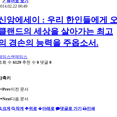
✔
뷰어로 보기
014.02.22 00:49
신앙에세이 : 우리 한인들에게 
클랜드의 세상을 살아가는 최고
의 겸손의 능력을 주옵소서.
제임스앤제임스
조회 수
6129
추천 수
0
댓글
0
단축키
Prev
이전 문서
Next
다음 문서
크게
작게
위로
아래로
댓글로 가기
인쇄