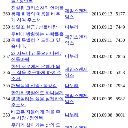
님 / 정연복
진실된 크리스챤의 언어를
제임스앤제
360
통해 화합의 마음을 배우
2013.09.13
5177
임스
게 하여 주소서.
359
십일조 헌금 / 산들바람
나누리
2013.09.12
7449
주변에 방황하는 사람들을
제임스앤제
358
위해 특별히 기도하고 있
2013.09.11
7430
임스
습니다.
왜 사느냐고 물으신다면 /
나누리
357
2013.09.10
7856
산들바람
한인 서로에게 은혜가 되
제임스앤제
356
는 삶을 추구하게 하여 주
2013.09.10
5353
임스
소서.
355
깨달음의 신앙 / 정강길
나누리
2013.09.10
7954
한가위 명절에도 하나님께
제임스앤제
354
영광돌리는 삶을 살게하여
2013.09.09
5982
임스
주소서.
배고픈 자들에게 떡을 주
나누리
353
2013.09.08
8001
는 사랑 / 정연복
우리가 살아가는 삶의 도
제임스앤제