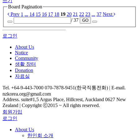
쓰기
Board Pagination
Prev
1
...
14
15
16
17
18
19
20
21
22
23
...
37
Next
/ 37
GO
로그인
About Us
Notice
Community
생활 장터
Donation
자료실
Tel. +64-9-443-7000 070-7878-9451(한국직통전화) | E-mail.
nzkorea.org@gmail.com
Address. suite#1,5 Argus Place, Hillcrest, Auckland 0627 New
Zealand | Copyright ⓒ2015 ~ All rights reserved.
회원가입
로그인
About Us
한인회 소개