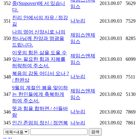
352
중(Stopover)에 서 있습니
2013.09.07
5629
임스
다.
진리 안에서의 자유 / 정강
나누리
351
2013.09.03
7529
길
나의 영어 신앙시로 나의
제임스앤제
350
하나님께 찬양과 영광을
2013.09.03
8285
임스
드립니다.
이웃의 힘든 삶을 도울 수
제임스앤제
349
있는 필요한 힘과 지혜를
2013.09.03
6099
임스
허락하여 주소서.
복음의 감동 어디서 오나 ?
나누리
348
2013.09.03
7511
/ 한완상
9월의 계절인 봄을 맞이하
제임스앤제
347
는 한인들에게 축복하게
2013.09.02
5130
임스
하여 주소서.
뜻과 힘을 합하면 / 산들바
나누리
346
2013.09.02
7869
람
345
인간 존엄의 정신 / 정연복
나누리
2013.09.02
7861
검색