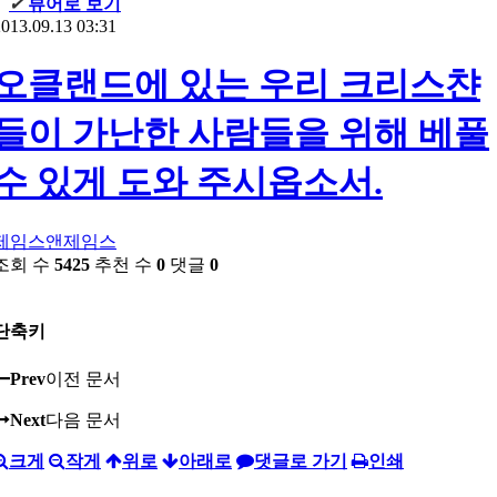
✔
뷰어로 보기
013.09.13 03:31
오클랜드에 있는 우리 크리스챤
들이 가난한 사람들을 위해 베풀
수 있게 도와 주시옵소서.
제임스앤제임스
조회 수
5425
추천 수
0
댓글
0
단축키
Prev
이전 문서
Next
다음 문서
크게
작게
위로
아래로
댓글로 가기
인쇄