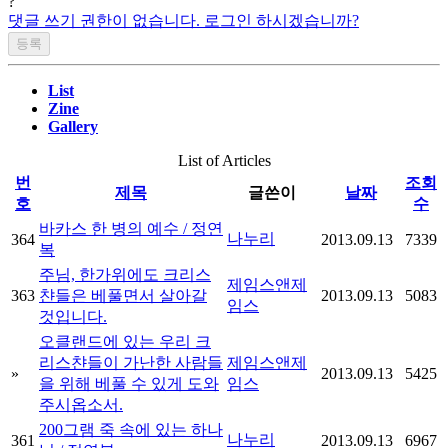
?
댓글 쓰기 권한이 없습니다. 로그인 하시겠습니까?
List
Zine
Gallery
List of Articles
번
조회
제목
글쓴이
날짜
호
수
바카스 한 병의 예수 / 정연
나누리
364
2013.09.13
7339
복
주님, 한가위에도 크리스
제임스앤제
363
챤들은 베풀면서 살아갈
2013.09.13
5083
임스
것입니다.
오클랜드에 있는 우리 크
리스챤들이 가난한 사람들
제임스앤제
»
2013.09.13
5425
을 위해 베풀 수 있게 도와
임스
주시옵소서.
200그램 죽 속에 있는 하나
나누리
361
2013.09.13
6967