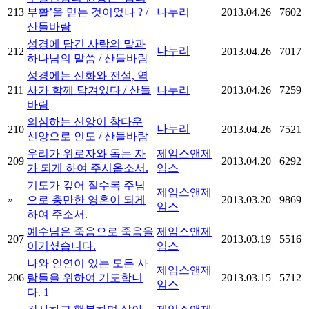
213
부활’을 믿는 것이었나 ? /
나누리
2013.04.26
7602
산들바람
성경에 담긴 사람의 말과
나누리
212
2013.04.26
7017
하나님의 말씀 / 산들바람
성경에는 신화와 전설, 역
211
사가 함께 담겨있다 / 산들
나누리
2013.04.26
7259
바람
의심하는 신앙이 참다운
나누리
210
2013.04.26
7521
신앙으로 인도 / 산들바람
우리가 위로자와 돕는 자
제임스앤제
209
2013.04.20
6292
가 되게 하여 주시옵소서.
임스
기도가 깊어 질수록 주님
제임스앤제
»
으로 충만한 영혼이 되게
2013.03.20
9869
임스
하여 주소서.
예수님은 죽음으로 죽음을
제임스앤제
207
2013.03.19
5516
이기셨습니다.
임스
나와 인연이 있는 모든 사
제임스앤제
206
람들을 위하여 기도합니
2013.03.15
5712
임스
다.
1