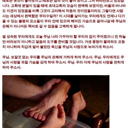
때로는 옛것이 좋아보이고 때로는 남의 것이 좋아 보이고 그저 바라만보고 있었습
니다
.
교회에 분열이 있을 때에 초대교회의 모습이 완벽해 보였지만
,
바울과 바나바
도 이견이 있었음을 비록 그것이 교리해석 차원의 것이었을지라도 그렇다면 사람
사는 세상에서 완벽함은 무리수일까
?
이 시대를 살아가는 우리에게도 언제나 다가
올 수 있는 불평의 요소들이 우리 안에 있으며 헤어진 가슴으로 걸어나갈 때 주님의
은혜가 아니어든 똑바로 갈 수 없음을 고백하게 됩니다
.
덜 성숙된 우리에게도 오늘 주님 나라 가꾸어야 할 우리의 집이 주어졌으니 먼 하늘
만 바라보지 아니하고 말씀의 도구를 준비할 것입니다
.
거센 풍랑이 몰려와도 요동
치 아니하며 차갑게 얼어 붙었던 육신을 주님의 사랑으로 녹여가게 하소서
.
주님
.
보잘것 없는 우리를 주님의 은혜에 거하게 하여 주소서
.
주님
.
우리에게도 주
님의 사랑을 외칠 가슴을 갖게 하여 주소서
.
주님
.
우리 이제 주님의 사랑을 전하게
하여 주소서
.