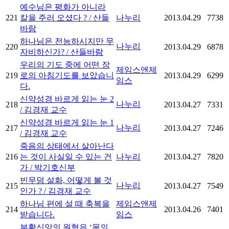
예수님은 평화가 아니라
221
칼을 주러 오셨다 ? / 산들
나누리
2013.04.29
7738
바람
하나님은 전능하시지만 무
나누리
220
2013.04.29
6878
자비하신가? / 산들바람
우리의 기도 중에 어떤 장
제임스앤제
219
로의 아침기도를 보았습니
2013.04.29
6299
임스
다.
신약성경 바르게 읽는 눈 2
나누리
218
2013.04.27
7331
/ 김경재 교수
신약성경 바르게 읽는 눈 1
나누리
217
2013.04.27
7246
/ 김경재 교수
죽음의 상태에서 살아난다
216
는 것이 사실일 수 있는 건
나누리
2013.04.27
7820
가 / 박기호신부
빈무덤 설화, 어떻게 볼 것
나누리
215
2013.04.27
7549
인가 ? / 김경재 교수
하나님 편에 설 때 축복을
제임스앤제
214
2013.04.26
7401
받습니다.
임스
부활신앙의 원형은 ‘몸의