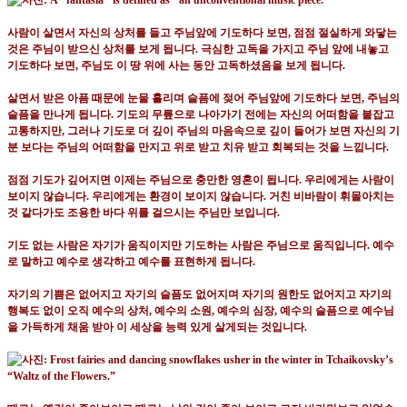
사람이 살면서 자신의 상처를 들고 주님앞에 기도하다 보면
,
점점 절실하게 와닿는
것은 주님이 받으신 상처를 보게 됩니다
.
극심한 고독을 가지고 주님 앞에 내놓고
기도하다 보면
,
주님도 이 땅 위에 사는 동안 고독하셨음을 보게 됩니다
.
살면서 받은 아픔 때문에 눈물 흘리며 슬픔에 젖어 주님앞에 기도하다 보면
,
주님의
슬픔을 만나게 됩니다
.
기도의 무릎으로 나아가기 전에는 자신의 어떠함을 붙잡고
고통하지만
,
그러나 기도로 더 깊이 주님의 마음속으로 깊이 들어가 보면 자신의 기
분 보다는 주님의 어떠함을 만지고 위로 받고 치유 받고 회복되는 것을 느낍니다
.
점점 기도가 깊어지면 이제는 주님으로 충만한 영혼이 됩니다
.
우리에게는 사람이
보이지 않습니다
.
우리에게는 환경이 보이지 않습니다
.
거친 비바람이 휘몰아치는
것 같다가도 조용한 바다 위를 걸으시는 주님만 보입니다
.
기도 없는 사람은 자기가 움직이지만 기도하는 사람은 주님으로 움직입니다
.
예수
로 말하고 예수로 생각하고 예수를 표현하게 됩니다
.
자기의 기쁨은 없어지고 자기의 슬픔도 없어지며 자기의 원한도 없어지고 자기의
행복도 없이 오직 예수의 상처
,
예수의 소원
,
예수의 심장
,
예수의 슬픔으로 예수님
을 가득하게 채움 받아 이 세상을 능력 있게 살게되는 것입니다
.