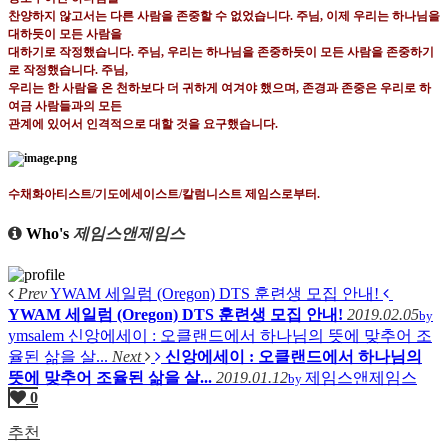
찬양하지 않고서는 다른 사람을 존중할 수 없었습니다
.
주님
,
이제 우리는 하나님을
대하듯이 모든 사람을
대하기로 작정했습니다
.
주님
,
우리는 하나님을 존중하듯이 모든 사람을 존중하기
로 작정했습니다
.
주님
,
우리는 한 사람을 온 천하보다 더 귀하게 여겨야 했으며
,
존경과 존중은 우리로 하
여금 사람들과의 모든
관계에 있어서 인격적으로 대할 것을 요구했습니다
.
수채화아티스트
/
기도에세이스트
/
칼럼니스트 제임스로부터
.
Who's
제임스앤제임스
Prev
YWAM 세일럼 (Oregon) DTS 훈련생 모집 안내!
YWAM 세일럼 (Oregon) DTS 훈련생 모집 안내!
2019.02.05
by
ymsalem
신앙에세이 : 오클랜드에서 하나님의 뜻에 맞추어 조
율된 삶을 살...
Next
신앙에세이 : 오클랜드에서 하나님의
뜻에 맞추어 조율된 삶을 살...
2019.01.12
제임스앤제임스
by
0
추천