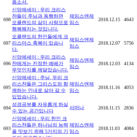
옵소서.
신앙에세이 : 우리 크리스
챤들이 주님과 동행하면
제임스앤제
698
2018.12.15
4643
오클랜드의 삶이 사랑으로
임스
행복해지는 것입니다.
오클랜드의 한인들에게 크
제임스앤제
697
리스마스 축복이 있습니
2018.12.07
5756
임스
다.
신앙에세이 : 우리 크리스
제임스앤제
696
챤에게는 진정한 예배가
2018.12.03
4134
임스
무엇인지를 깨달았습니다.
신앙에세이 : 주님, 우리 크
리스챤들은 그리스도와 함
제임스앤제
695
2018.11.16
4053
께하는 인내로 살아 갈 수
임스
있었습니다.
성경공부를 자유롭게 하실
서머나
694
2018.11.15
2836
수 있는 공간입니다
신앙에세이 : 우리 한인 크
리스챤들은 하나님의 능력
제임스앤제
693
2018.11.03
4084
을 맛보기 위해 5가지의 기
임스