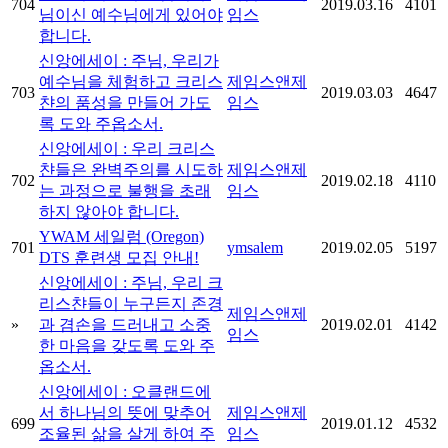
704
2019.03.16
4101
님이신 예수님에게 있어야
임스
합니다.
신앙에세이 : 주님, 우리가
예수님을 체험하고 크리스
제임스앤제
703
2019.03.03
4647
챤의 품성을 만들어 가도
임스
록 도와 주옵소서.
신앙에세이 : 우리 크리스
챤들은 완벽주의를 시도하
제임스앤제
702
2019.02.18
4110
는 과정으로 불행을 초래
임스
하지 않아야 합니다.
YWAM 세일럼 (Oregon)
701
ymsalem
2019.02.05
5197
DTS 훈련생 모집 안내!
신앙에세이 : 주님, 우리 크
리스챤들이 누구든지 존경
제임스앤제
»
과 겸손을 드러내고 소중
2019.02.01
4142
임스
한 마음을 갖도록 도와 주
옵소서.
신앙에세이 : 오클랜드에
서 하나님의 뜻에 맞추어
제임스앤제
699
2019.01.12
4532
조율된 삶을 살게 하여 주
임스