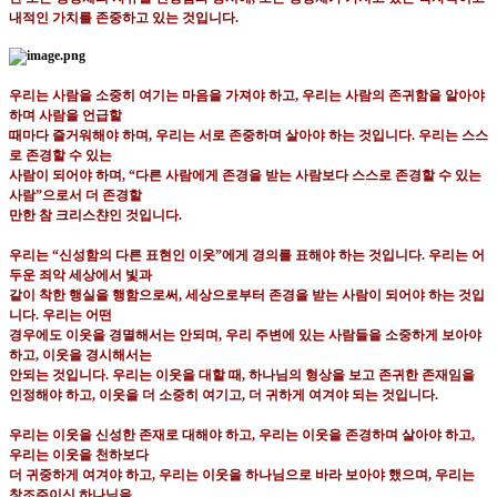
내적인 가치를 존중하고 있는 것입니다
.
우리는 사람을 소중히 여기는 마음을 가져야 하고
,
우리는 사람의 존귀함을 알아야
하며 사람을 언급할
때마다 즐거워해야 하며
,
우리는 서로 존중하며 살아야 하는 것입니다
.
우리는 스스
로 존경할 수 있는
사람이 되어야 하며
, “
다른 사람에게 존경을 받는 사람보다 스스로 존경할 수 있는
사람
”
으로서 더 존경할
만한 참 크리스챤인 것입니다
.
우리는
“
신성함의 다른 표현인 이웃
”
에게 경의를 표해야 하는 것입니다
.
우리는 어
두운 죄악 세상에서 빛과
같이 착한 행실을 행함으로써
,
세상으로부터 존경을 받는 사람이 되어야 하는 것입
니다
.
우리는 어떤
경우에도 이웃을 경멸해서는 안되며
,
우리 주변에 있는 사람들을 소중하게 보아야
하고
,
이웃을 경시해서는
안되는 것입니다
.
우리는 이웃을 대할 때
,
하나님의 형상을 보고 존귀한 존재임을
인정해야 하고
,
이웃을 더 소
중히 여기고
,
더 귀하게 여겨야 되는 것입니다
.
우리는 이웃을 신성한 존재로 대해야 하고
,
우리는 이웃을 존경하며 살아야 하고
,
우리는 이웃을 천하보다
더 귀중하게 여겨야 하고
,
우리는 이웃을 하나님으로 바라 보아야 했으며
,
우리는
창조주이신 하나님을