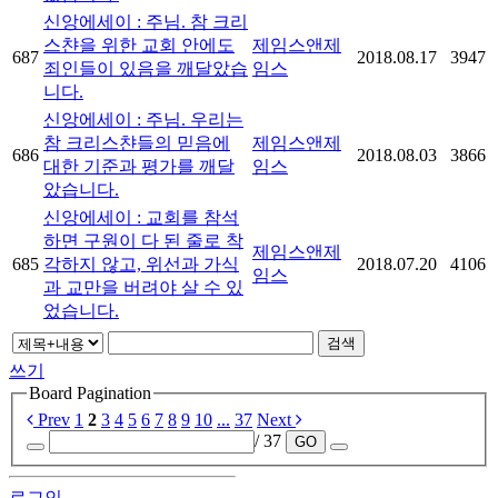
신앙에세이 : 주님. 참 크리
스챤을 위한 교회 안에도
제임스앤제
687
2018.08.17
3947
죄인들이 있음을 깨달았습
임스
니다.
신앙에세이 : 주님. 우리는
참 크리스챤들의 믿음에
제임스앤제
686
2018.08.03
3866
대한 기준과 평가를 깨달
임스
았습니다.
신앙에세이 : 교회를 참석
하면 구원이 다 된 줄로 착
제임스앤제
685
각하지 않고, 위선과 가식
2018.07.20
4106
임스
과 교만을 버려야 살 수 있
었습니다.
검색
쓰기
Board Pagination
Prev
1
2
3
4
5
6
7
8
9
10
...
37
Next
/ 37
GO
로그인