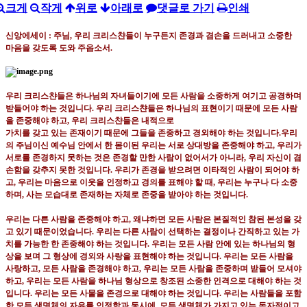
크게
작게
위로
아래로
댓글로 가기
인쇄
신앙에세이 : 주님
,
우리 크리스챤들이 누구든지 존경과 겸손을 드러내고 소중한
마음을 갖도록 도와 주옵소서
.
우리 크리스챤들은 하나님의 자녀들이기에 모든 사람을 소중하게 여기고 공경하며
받들어야 하는 것입니다
.
우리 크리스챤들은 하나님의 표현이기 때문에 모든 사람
을 존중해야 하고
,
우리 크리스챤들은 내적으로
가치를 갖고 있는 존재이기 때문에 그들을 존중하고 경외해야 하는 것입니다
.
우리
의 주님이신 예수님 안에서 한 몸이된 우리는 서로 상대방을 존중해야 하고
,
우리가
서로를 존경하지
못하는 것은 존경할 만한 사람이 없어서가 아니라
,
우리 자신이 겸
손함을 갖추지 못한 것입니다
.
우리가
존경을 받으려면 이타적인 사람이 되어야 하
고
,
우리는 마음으로 이웃을 인정하고 경의를 표해야 할 때
,
우리는 누구나 다 소중
하며
,
사는 모습대로 존재하는 자체로 존중을 받아야 하는 것입니다
.
우리는 다른 사람을 존중해야 하고
,
왜냐하면 모든 사람은 본질적인 참된 본성을 갖
고 있기 때문이었습니다
.
우리는 다른 사람이 선택하는 결정이나 간직하고 있는 가
치를 가능한 한 존중해야 하는 것입니다
.
우리는 모
든 사람 안에 있는 하나님의 형
상을 보며 그 형상에 경외와 사랑을 표현해야 하는 것입니다
.
우리는 모든 사람을
사랑하고
,
모든 사람을 존경해야 하고
,
우리는 모든 사람을 존중하며 받들어 모셔야
하고
,
우리는 모든 사람을 하나님 형상으로 창조된 소중한 인격으로 대해야 하는 것
입니다
.
우리는 모든
사물을 존경으로 대해야 하는 것입니다
.
우리는 사람들을 포함
한 모든 생명체의 자유를 인정함과 동시에
,
모든 생명체가 가지고 있는 독자적이고