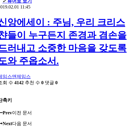
✔
뷰어로 보기
019.02.01 11:45
신앙에세이 : 주님, 우리 크리스
챤들이 누구든지 존경과 겸손을
드러내고 소중한 마음을 갖도록
도와 주옵소서.
제임스앤제임스
조회 수
4142
추천 수
0
댓글
0
단축키
Prev
이전 문서
Next
다음 문서