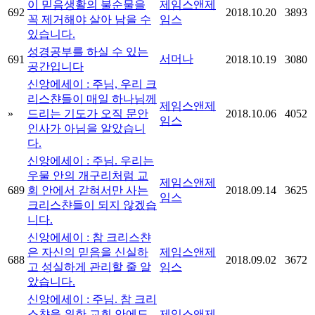
이 믿음생활의 불순물을
제임스앤제
692
2018.10.20
3893
꼭 제거해야 살아 남을 수
임스
있습니다.
성경공부를 하실 수 있는
서머나
691
2018.10.19
3080
공간입니다
신앙에세이 : 주님, 우리 크
리스챤들이 매일 하나님께
제임스앤제
»
드리는 기도가 오직 문안
2018.10.06
4052
임스
인사가 아님을 알았습니
다.
신앙에세이 : 주님. 우리는
우물 안의 개구리처럼 교
제임스앤제
689
회 안에서 갇혀서만 사는
2018.09.14
3625
임스
크리스챤들이 되지 않겠습
니다.
신앙에세이 : 참 크리스챤
은 자신의 믿음을 신실하
제임스앤제
688
2018.09.02
3672
고 성실하게 관리할 줄 알
임스
았습니다.
신앙에세이 : 주님. 참 크리
스챤을 위한 교회 안에도
제임스앤제