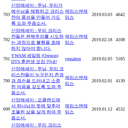
신앙에세이 : 주님, 우리가
예수님을 체험하고 크리스
제임스앤제
703
2019.03.03
4642
챤의 품성을 만들어 가도
임스
록 도와 주옵소서.
신앙에세이 : 우리 크리스
챤들은 완벽주의를 시도하
제임스앤제
702
2019.02.18
4108
는 과정으로 불행을 초래
임스
하지 않아야 합니다.
YWAM 세일럼 (Oregon)
701
ymsalem
2019.02.05
5185
DTS 훈련생 모집 안내!
신앙에세이 : 주님, 우리 크
리스챤들이 누구든지 존경
제임스앤제
700
과 겸손을 드러내고 소중
2019.02.01
4139
임스
한 마음을 갖도록 도와 주
옵소서.
신앙에세이 : 오클랜드에
서 하나님의 뜻에 맞추어
제임스앤제
699
2019.01.12
4532
조율된 삶을 살게 하여 주
임스
옵소서.
신앙에세이 : 우리 크리스