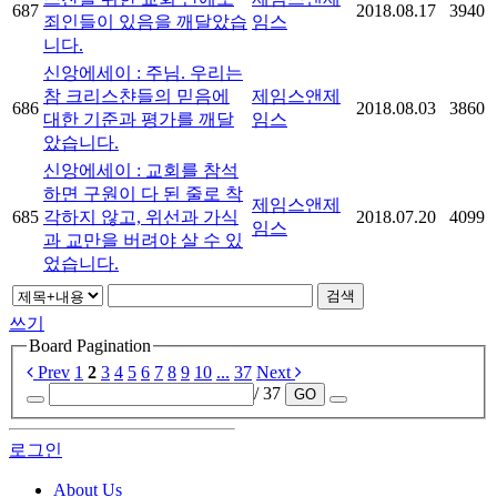
687
2018.08.17
3940
죄인들이 있음을 깨달았습
임스
니다.
신앙에세이 : 주님. 우리는
참 크리스챤들의 믿음에
제임스앤제
686
2018.08.03
3860
대한 기준과 평가를 깨달
임스
았습니다.
신앙에세이 : 교회를 참석
하면 구원이 다 된 줄로 착
제임스앤제
685
각하지 않고, 위선과 가식
2018.07.20
4099
임스
과 교만을 버려야 살 수 있
었습니다.
검색
쓰기
Board Pagination
Prev
1
2
3
4
5
6
7
8
9
10
...
37
Next
/ 37
GO
로그인
About Us