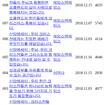
챤들이 주님과 동행하면
제임스앤제
698
2018.12.15
4635
오클랜드의 삶이 사랑으로
임스
행복해지는 것입니다.
오클랜드의 한인들에게 크
제임스앤제
697
리스마스 축복이 있습니
2018.12.07
5745
임스
다.
신앙에세이 : 우리 크리스
제임스앤제
696
챤에게는 진정한 예배가
2018.12.03
4124
임스
무엇인지를 깨달았습니다.
신앙에세이 : 주님, 우리 크
리스챤들은 그리스도와 함
제임스앤제
695
2018.11.16
4046
께하는 인내로 살아 갈 수
임스
있었습니다.
성경공부를 자유롭게 하실
서머나
694
2018.11.15
2830
수 있는 공간입니다
신앙에세이 : 우리 한인 크
리스챤들은 하나님의 능력
제임스앤제
693
2018.11.03
4077
을 맛보기 위해 5가지의 기
임스
도가 필요했습니다.
신앙에세이 : 크리스챤들