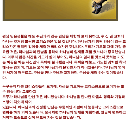
평생 믿음생활을 해도 주님과의 깊은 만남을 체험해 보지 못하고
,
수 십 년 교회에
다니는 것처럼 불쌍한
크리스챤은 없을 것입니다
.
하나님과의 참된 만남이 있는 크
리스챤은 영적인 깊이를 체험한 크리스챤인
것입니다
.
우리가 기도할 때에 가장 중
요한 것은
,
하나님과의 만남을 통하여 하나님의 임재를 체험
했느냐가 중요했습니
다
.
아무리 많은 시간을 기도에 쏟아 부어도
,
하나님의 임재를 맛보지 못하는 기도
는
허공을 치는 자신만의 독백에 불과했습니다
.
독백을 해놓고 기도한 것처럼
착각
해서는 안되며
,
기도는 오직
하나님과의 문안인사가 아니었습니다
.
하나님의 영적
인 세계에 머무르고
,
주님을 만나 주님과 교제하며
,
주님을 체험 하는 것이었습니
다
.
누구든지 다른 크리스챤들이 보기에
,
자신을 기도하는 크리스챤으로 보이게는 할
수 있습니다
.
그렇다고
모두가 하나님을 만난 것은 아니었습니다
.
하나님을 만나면 마음의 평화와 기쁨과
소망이
치솟게 되어
있습니다
.
하나님과의 진정한 만남은 수동적인 사람에서 능동적인 크리스챤으로
변화를 하게 되어 있습니다
.
모세처럼 하나님의 임재를 체험하면
,
얼굴이 변화하고
거룩한 모습으로 삶이 변모해 가는 것을 알았습니다
.