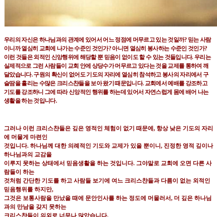
우리의 자신은 하나님과의 관계에 있어서 어느 정점에 머무르고 있는 것일까
?
믿는 사람
이니까 열심히
교회에 나가는 수준인 것인가
?
아니면 열심히 봉사하는 수준인 것인가
?
이런 것들은 외적인 신앙행위에
해당할 뿐 믿음이 없이도 할 수 있는 것들입니다
.
우리는
실제적으로 그런 사람들이 교회 안에 상당수가
머무르고 있다는 것을 교제를 통하여 깨
달았습니다
.
구원의 확신이 없어도 기도의 자리에 열심히 참석하고
봉사의 자리에서 구
슬땀을 흘리는 수많은 크리스챤들을 보아 왔기 때문입니다
.
교회에서 예배를 강조하고
기도를 강조하니 그에 따라 신앙적인 행위를 하는데 있어서 자연스럽게 몸에 배어 나는
생활을 하는
것입니다
.
그러나 이런 크리스챤들은 깊은 영적인 체험이 없기 때문에
,
항상 낮은 기도의 자리
에 머물게 마련인
것입니다
.
하나님께 대한 의례적인 기도와 교제가 있을 뿐이니
,
진정한 영적 깊이나
하나님과의 교감을
이루지 못하는 상태에서 믿음생활을 하는 것입니다
.
그야말로 교회에 오면 다른 사
람들이 하는
것처럼
간단한 기도를 하고 사람들 보기에 여느 크리스챤들과 다름이 없는 외적인
믿음행위를 하지만
,
그것은 보통사람을 만났을 때에 문안인사를 하는 정도에 머물러서
,
더 깊은 하나님
과의 만남을 갖지 못하는
크리스챤들이 의외로 너무나 많았습니다
.