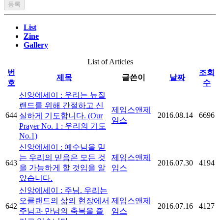
List
Zine
Gallery
List of Articles
번
조회
제목
글쓴이
날짜
호
수
신앙에세이 : 우리는 뉴질
랜드를 위해 간절하고 신
제임스앤제
644
2016.08.14
6696
실하게 기도합니다. (Our
임스
Prayer No. 1 : 우리의 기도
No.1)
신앙에세이 : 예수님을 믿
는 우리의 믿음은 모든 것
제임스앤제
643
2016.07.30
4194
을 가능하게 할 것임을 알
임스
았습니다.
신앙에세이 : 주님. 우리는
오클랜드의 삶의 현장에서
제임스앤제
642
2016.07.16
4127
주님과 만남의 축복을 즐
임스