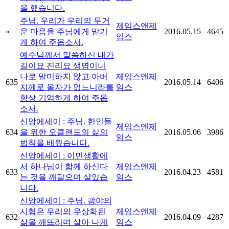
을 했습니다.
주님. 우리가 우리의 무거
제임스앤제
»
운 마음을 주님에게 맡기
2016.05.15
4645
임스
게 하여 주옵소서.
예수님께서 말씀하신 내가
길이요 진리요 생명이니
나로 말미하지 않고 아버
제임스앤제
635
2016.05.14
6406
지께로 올자가 없느니라를
임스
항상 기억하게 하여 주옵
소서.
신앙에세이 : 주님. 한인들
제임스앤제
634
을 위한 오클랜드의 삶의
2016.05.06
3986
임스
법칙을 배웠습니다.
신앙에세이 : 이민생활에
서 하나님이 함께 하신다
제임스앤제
633
2016.04.23
4581
는 것을 깨달으며 살았습
임스
니다.
신앙에세이 : 주님. 광야의
시험은 우리의 우상화된
제임스앤제
632
2016.04.09
4287
삶을 깨뜨리며 살아 나게
임스