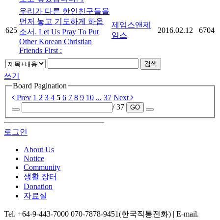
우리가 다른 한인친구들을
먼저 놓고 기도하게 하옵
제임스앤제
625
2016.02.12
6704
소서. Let Us Pray To Put
임스
Other Korean Christian
Friends First :
검색
쓰기
Board Pagination
Prev
1
2
3
4
5
6
7
8
9
10
...
37
Next
/ 37
GO
로그인
About Us
Notice
Community
생활 장터
Donation
자료실
Tel. +64-9-443-7000 070-7878-9451(한국직통전화) | E-mail.