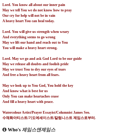
Lord. You know all about our inner pain
May we tell You we do not know how to pray
Our cry for help will not be in vain
A heavy heart You can heal today.
Lord. You will give us strength when weary
And everything seems to go wrong
May we lift our hand and reach out to You
You will make a heavy heart strong.
Lord. May we go and ask God Lord to be our guide
May we release all doubts and foolish pride
May we trust You to dry our eyes of tears
And free a heavy heart from all fears.
May we look up to You God, You hold the key
And know what is best for us
Only You can make heartaches cease
And fill a heavy heart with peace.
Watercolour Artist/Prayer Essayist/Columnist James Seo.
수채화아티스트
/
기도에세이스트
/
칼럼니스트 제임스로부터
.
Who's
제임스앤제임스