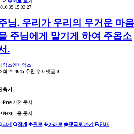
✔
뷰어로 보기
016.05.15 03:27
주님. 우리가 우리의 무거운 마
을 주님에게 맡기게 하여 주옵소
서.
제임스앤제임스
조회 수
4645
추천 수
0
댓글
0
단축키
Prev
이전 문서
Next
다음 문서
크게
작게
위로
아래로
댓글로 가기
인쇄