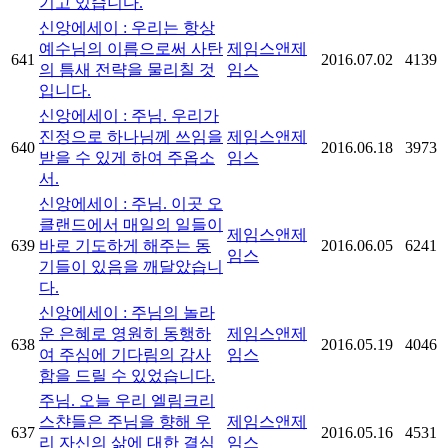
기고 있습니다.
신앙에세이 : 우리는 항상
예수님의 이름으로써 사탄
제임스앤제
641
2016.07.02
4139
의 틈새 전략을 물리칠 것
임스
입니다.
신앙에세이 : 주님. 우리가
진정으로 하나님께 쓰임을
제임스앤제
640
2016.06.18
3973
받을 수 있게 하여 주옵소
임스
서.
신앙에세이 : 주님. 이곳 오
클랜드에서 매일의 일들이
제임스앤제
639
바로 기도하게 해주는 동
2016.06.05
6241
임스
기들이 있음을 깨달았습니
다.
신앙에세이 : 주님의 놀라
운 은혜로 영원히 동행하
제임스앤제
638
2016.05.19
4046
여 주심에 기다림의 감사
임스
함을 드릴 수 있었습니다.
주님. 오늘 우리 엘림크리
스챤들은 주님을 향해 우
제임스앤제
637
2016.05.16
4531
리 자신의 삶에 대한 결심
임스