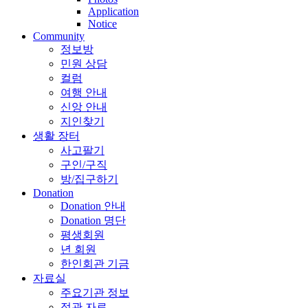
Application
Notice
Community
정보방
민원 상담
컬럼
여행 안내
신앙 안내
지인찾기
생활 장터
사고팔기
구인/구직
방/집구하기
Donation
Donation 안내
Donation 명단
평생회원
년 회원
한인회관 기금
자료실
주요기관 정보
정관 자료