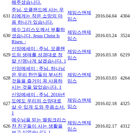
해주셨습니다.
주님. 오클랜드에 사는 우
제임스앤제
631
리에게는 작은 소망의 마
2016.04.04
4304
임스
음 하나가 있습니다.
예수그리스도께서 부활하
제임스앤제
630
2016.03.24
3524
셨습니다. Jesus Christ Is
임스
Risen. :
신앙에세이 : 주님. 오클랜
제임스앤제
629
드의 생애를 성경대로 정
2016.03.18
6219
임스
말 신명나게 살겠습니다.
1
신앙에세이 : 주님. 하나님
은 우리 한인들의 부서진
제임스앤제
628
2016.03.03
4264
것들을 즐거이 꼭 사용하
임스
시는 것을 알았습니다.
1
신앙에세이 : 주님. 2016년
제임스앤제
도에도 우리의 소망대로
627
2016.02.18
4325
임스
살 수 있게 도와 주옵소서.
1
예수님을 믿는 엘림크리스
제임스앤제
626
챤 친구들이 사는 생활을
2016.02.17
4312
임스
보고 싶었습니다.
1