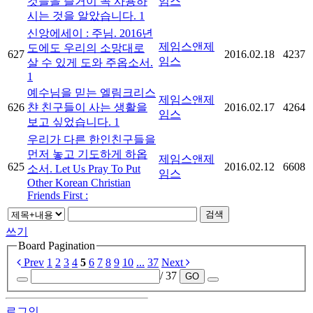
것들을 즐거이 꼭 사용하
임스
시는 것을 알았습니다.
1
신앙에세이 : 주님. 2016년
제임스앤제
도에도 우리의 소망대로
627
2016.02.18
4237
임스
살 수 있게 도와 주옵소서.
1
예수님을 믿는 엘림크리스
제임스앤제
626
챤 친구들이 사는 생활을
2016.02.17
4264
임스
보고 싶었습니다.
1
우리가 다른 한인친구들을
먼저 놓고 기도하게 하옵
제임스앤제
625
2016.02.12
6608
소서. Let Us Pray To Put
임스
Other Korean Christian
Friends First :
검색
쓰기
Board Pagination
Prev
1
2
3
4
5
6
7
8
9
10
...
37
Next
/ 37
GO
로그인