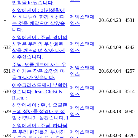
법칙을 배웠습니다.
신앙에세이 : 이민생활에
서 하나님이 함께 하신다
제임스앤제
»
2016.04.23
4531
는 것을 깨달으며 살았습
임스
니다.
신앙에세이 : 주님. 광야의
시험은 우리의 우상화된
제임스앤제
632
2016.04.09
4242
삶을 깨뜨리며 살아 나게
임스
해주셨습니다.
주님. 오클랜드에 사는 우
제임스앤제
631
리에게는 작은 소망의 마
2016.04.04
4257
임스
음 하나가 있습니다.
예수그리스도께서 부활하
제임스앤제
630
2016.03.24
3514
셨습니다. Jesus Christ Is
임스
Risen. :
신앙에세이 : 주님. 오클랜
제임스앤제
629
드의 생애를 성경대로 정
2016.03.18
6095
임스
말 신명나게 살겠습니다.
1
신앙에세이 : 주님. 하나님
은 우리 한인들의 부서진
제임스앤제
628
2016.03.03
4220