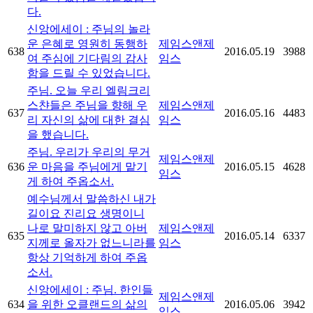
다.
신앙에세이 : 주님의 놀라
운 은혜로 영원히 동행하
제임스앤제
638
2016.05.19
3988
여 주심에 기다림의 감사
임스
함을 드릴 수 있었습니다.
주님. 오늘 우리 엘림크리
스챤들은 주님을 향해 우
제임스앤제
637
2016.05.16
4483
리 자신의 삶에 대한 결심
임스
을 했습니다.
주님. 우리가 우리의 무거
제임스앤제
636
운 마음을 주님에게 맡기
2016.05.15
4628
임스
게 하여 주옵소서.
예수님께서 말씀하신 내가
길이요 진리요 생명이니
나로 말미하지 않고 아버
제임스앤제
635
2016.05.14
6337
지께로 올자가 없느니라를
임스
항상 기억하게 하여 주옵
소서.
신앙에세이 : 주님. 한인들
제임스앤제
634
을 위한 오클랜드의 삶의
2016.05.06
3942
임스