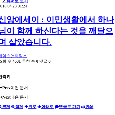
✔
뷰어로 보기
016.04.23 01:24
신앙에세이 : 이민생활에서 하나
님이 함께 하신다는 것을 깨달으
며 살았습니다.
제임스앤제임스
조회 수
4531
추천 수
0
댓글
0
단축키
Prev
이전 문서
Next
다음 문서
크게
작게
위로
아래로
댓글로 가기
인쇄