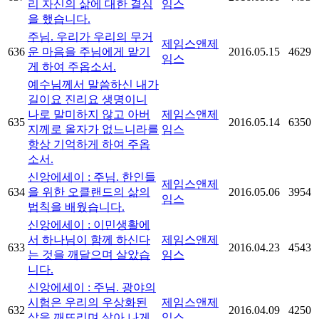
리 자신의 삶에 대한 결심
임스
을 했습니다.
주님. 우리가 우리의 무거
제임스앤제
636
운 마음을 주님에게 맡기
2016.05.15
4629
임스
게 하여 주옵소서.
예수님께서 말씀하신 내가
길이요 진리요 생명이니
나로 말미하지 않고 아버
제임스앤제
635
2016.05.14
6350
지께로 올자가 없느니라를
임스
항상 기억하게 하여 주옵
소서.
신앙에세이 : 주님. 한인들
제임스앤제
634
을 위한 오클랜드의 삶의
2016.05.06
3954
임스
법칙을 배웠습니다.
신앙에세이 : 이민생활에
서 하나님이 함께 하신다
제임스앤제
633
2016.04.23
4543
는 것을 깨달으며 살았습
임스
니다.
신앙에세이 : 주님. 광야의
시험은 우리의 우상화된
제임스앤제
632
2016.04.09
4250
삶을 깨뜨리며 살아 나게
임스