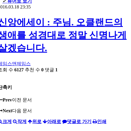
✔
뷰어로 보기
016.03.18 23:35
신앙에세이 : 주님. 오클랜드의
생애를 성경대로 정말 신명나게
살겠습니다.
제임스앤제임스
조회 수
6127
추천 수
0
댓글
1
단축키
Prev
이전 문서
Next
다음 문서
크게
작게
위로
아래로
댓글로 가기
인쇄