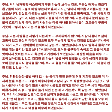
주님
.
저기 남패평양 이스턴비치 푸른 하늘에 보이는 것은
,
두둥실 떠가는 한조각
흰구름이 되어 그렇게 바람 부는대로 흘러 가지만 얼마나 여유롭고 아름다운 것을
보았습니다
.
진실로 여유있는 삶은 우리가 가진 만큼으로 만족하고
,
다른 사람의 것
을 탐내지도 않으며
,
다른 사람의 마음을 아프게 않으며
,
다른 사람의 눈에 슬픈 눈
물이 흐르지 않게 하며
,
단지 사랑하는 마음 하나를 담아서 물이 흐르듯이 구름이
가듯이 그렇게 살아가는 것을 알게 되었습니다
.
주님
.
다른 사람들은 저렇게 사는데 하고 부러워하지 않으며
,
사람 나름대로 삶의
고통이 있고 근심괴 걱정이 있으면 모두 주님에게 맡기는 것임을 알았습니다
.
옥에
도 티가 있듯이
.
완벽함이 존재하지 않은 것도 알았습니다
.
세상의 탐욕과 물욕으로
받을 때는 좋지만 알고 보니 가시방석이요 뜨거운 불구덩이 속이요 그 곳을 박차고
벗어나지 못하는 우리가 측은하고 가련하게 보였습니다
.
복잡한 마음을 비우고 고
요히 살아감도 알았고
,
캄캄한 밤 하늘의 별을 헤며 달빛을 벗 삼아 성경의 잠언을
보며 찬양 클라식 음악을 들으며
,
투이의 울음소리를 들으며 잠이 들어도 마음이 편
한 것도 알았습니다
.
주님
.
휘황찬란한 불빛 아래 값 비싼 음식과 멋진 풍류에 취해 기회만 있으면 더 가
지려 눈을 부릅뜨고 그렇게 아웅다웅하고 살지 않기로 작정했습니다
.
가진 것이 없
는 사람이나 가진 것이 많은 사람이나
,
옷입고 잠자고 깨어나고 하루 세끼 먹는것도
마찮가지이고
,
늙고 병들어 눕게 되면 빈손 쥐고 가는것도 똑 같은 것도 알았습니
다
.
우리가
100
년을 살겠다고 갖은 보약과 운동으로 바쁘고
,
한 푼이라도 더 가지려
고
,
한 번 더 높이 오르려고
,
힘을 써서 올라 갈지라도
,
결국 허망한 욕심을 모두 버
리고 베풀고 비우고 양보하고 덕을 쌓으며 그렇게 성경에서 배운대로 고요하게 살
다가 조용히 우리의 여정을 마무리 하겠습니다
.