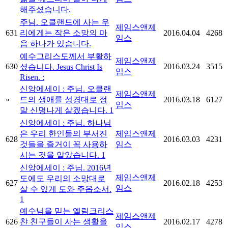
해주셨습니다.
주님. 오클랜드에 사는 우
제임스앤제
631
리에게는 작은 소망의 마
2016.04.04
4268
임스
음 하나가 있습니다.
예수그리스도께서 부활하
제임스앤제
630
2016.03.24
3515
셨습니다. Jesus Christ Is
임스
Risen. :
신앙에세이 : 주님. 오클랜
제임스앤제
»
드의 생애를 성경대로 정
2016.03.18
6127
임스
말 신명나게 살겠습니다.
1
신앙에세이 : 주님. 하나님
은 우리 한인들의 부서진
제임스앤제
628
2016.03.03
4231
것들을 즐거이 꼭 사용하
임스
시는 것을 알았습니다.
1
신앙에세이 : 주님. 2016년
제임스앤제
도에도 우리의 소망대로
627
2016.02.18
4253
임스
살 수 있게 도와 주옵소서.
1
예수님을 믿는 엘림크리스
제임스앤제
626
챤 친구들이 사는 생활을
2016.02.17
4278
임스