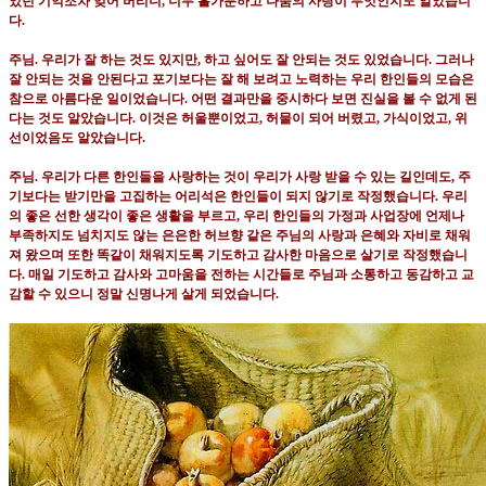
었던 기억조차 잊어 버리니
,
너무 홀가분하고 나눔의 사랑이 무엇인지도 알았습니
다
.
주님
.
우리가 잘 하는 것도 있지만
,
하고 싶어도 잘 안되는 것도 있었습니다
.
그러나
잘 안되는 것을 안된다고 포기보다는 잘 해 보려고 노력하는 우리 한인들의 모습은
참으로 아름다운 일이었습니다
.
어떤 결과만을 중시하다 보면 진실을 볼 수 없게 된
다는 것도 알았습니다
.
이것은 허울뿐이었고
,
허물이 되어 버렸고
,
가식이었고
,
위
선이었음도 알았습니다
.
주님
.
우리가 다른 한인들을 사랑하는 것이 우리가 사랑 받을 수 있는 길인데도
,
주
기보다는 받기만을 고집하는 어리석은 한인들이 되지 않기로 작정했습니다
.
우리
의 좋은 선한 생각이 좋은 생활을 부르고
,
우리 한인들의 가정과 사업장에 언제나
부족하지도 넘치지도 않는 은은한 허브향 같은 주님의 사랑과 은혜와 자비로 채워
져 왔으며 또한 똑같이 채워지도록 기도하고 감사한 마음으로 살기로 작정했습니
다
.
매일 기도하고 감사와 고마움을 전하는 시간들로 주님과 소통하고 동감하고 교
감할 수 있으니 정말 신명나게 살게 되었습니다
.