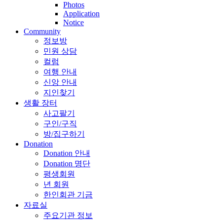
Photos
Application
Notice
Community
정보방
민원 상담
컬럼
여행 안내
신앙 안내
지인찾기
생활 장터
사고팔기
구인/구직
방/집구하기
Donation
Donation 안내
Donation 명단
평생회원
년 회원
한인회관 기금
자료실
주요기관 정보