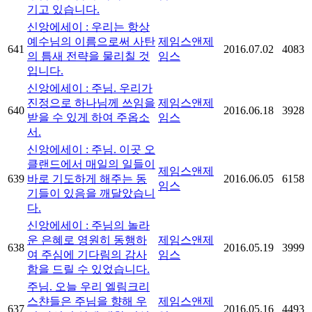
기고 있습니다.
신앙에세이 : 우리는 항상
예수님의 이름으로써 사탄
제임스앤제
641
2016.07.02
4083
의 틈새 전략을 물리칠 것
임스
입니다.
신앙에세이 : 주님. 우리가
진정으로 하나님께 쓰임을
제임스앤제
640
2016.06.18
3928
받을 수 있게 하여 주옵소
임스
서.
신앙에세이 : 주님. 이곳 오
클랜드에서 매일의 일들이
제임스앤제
639
바로 기도하게 해주는 동
2016.06.05
6158
임스
기들이 있음을 깨달았습니
다.
신앙에세이 : 주님의 놀라
운 은혜로 영원히 동행하
제임스앤제
638
2016.05.19
3999
여 주심에 기다림의 감사
임스
함을 드릴 수 있었습니다.
주님. 오늘 우리 엘림크리
스챤들은 주님을 향해 우
제임스앤제
637
2016.05.16
4493