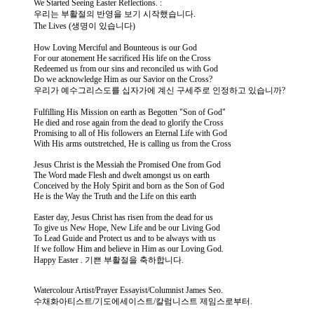
We Started Seeing Easter Reflections. :
우리는 부활절의 반영을 보기 시작했습니다.
The Lives (생명이 있습니다)
How Loving Merciful and Bounteous is our God
For our atonement He sacrificed His life on the Cross
Redeemed us from our sins and reconciled us with God
Do we acknowledge Him as our Savior on the Cross?
우리가 예수그리스도를 십자가에 계신 구세주로 인정하고 있습니까?
Fulfilling His Mission on earth as Begotten "Son of God"
He died and rose again from the dead to glorify the Cross
Promising to all of His followers an Eternal Life with God
With His arms outstretched, He is calling us from the Cross
Jesus Christ is the Messiah the Promised One from God
The Word made Flesh and dwelt amongst us on earth
Conceived by the Holy Spirit and born as the Son of God
He is the Way the Truth and the Life on this earth
Easter day, Jesus Christ has risen from the dead for us
To give us New Hope, New Life and be our Living God
To Lead Guide and Protect us and to be always with us
If we follow Him and believe in Him as our Loving God.
Happy Easter . 기쁜 부활절을 축하합니다.
Watercolour Artist/Prayer Essayist/Columnist James Seo.
수채화아티스트/기도에세이스트/칼럼니스트 제임스로부터.