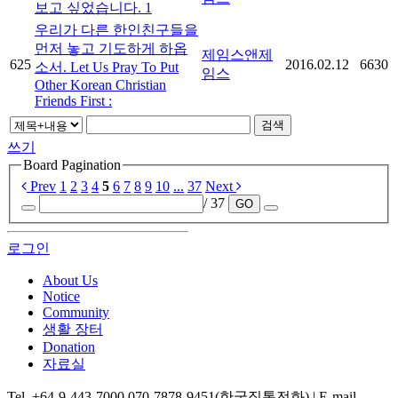
보고 싶었습니다.
1
우리가 다른 한인친구들을
먼저 놓고 기도하게 하옵
제임스앤제
625
2016.02.12
6630
소서. Let Us Pray To Put
임스
Other Korean Christian
Friends First :
검색
쓰기
Board Pagination
Prev
1
2
3
4
5
6
7
8
9
10
...
37
Next
/ 37
GO
로그인
About Us
Notice
Community
생활 장터
Donation
자료실
Tel. +64-9-443-7000 070-7878-9451(한국직통전화) | E-mail.