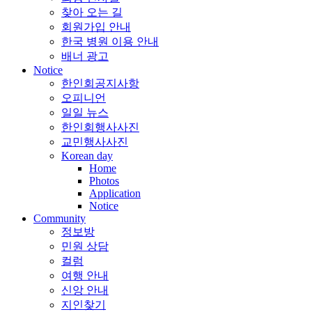
찾아 오는 길
회원가입 안내
한국 병원 이용 안내
배너 광고
Notice
한인회공지사항
오피니언
일일 뉴스
한인회행사사진
교민행사사진
Korean day
Home
Photos
Application
Notice
Community
정보방
민원 상담
컬럼
여행 안내
신앙 안내
지인찾기