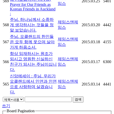
569
2015.03.25
5401
임스
Prayer for Our Friends as
Korean Friends in Auckland
:
주님. 하나님께서 소중하
제임스앤제
568
게 생각하시는 것들을 정
2015.03.20
4442
임스
말 보았습니다.
주님. 오클랜드의 한인들
제임스앤제
567
은 모두 함께 웃으며 살아
2015.03.18
4155
임스
가게 하옵소서.
항상 임재하시는 원조가
되시고 영원한 신실하신
제임스앤제
566
2015.03.17
6300
친구가 되시는 주님이십니
임스
다.
신앙에세이 : 주님. 우리가
오클랜드에서 인연과 인연
제임스앤제
565
2015.03.14
4441
으로 사랑하며 살겠습니
임스
다.
검색
쓰기
Board Pagination