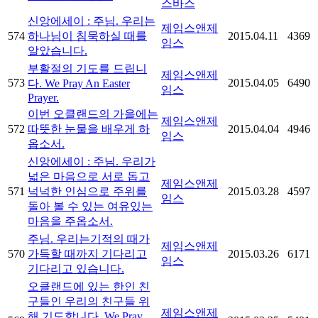
스바스
신앙에세이 : 주님. 우리는
제임스앤제
574
하나님이 침묵하실 때를
2015.04.11
4369
임스
알았습니다.
부활절의 기도를 드립니
제임스앤제
573
2015.04.05
6490
다. We Pray An Easter
임스
Prayer.
이번 오클랜드의 가을에는
제임스앤제
572
따뜻한 눈물을 배우게 하
2015.04.04
4946
임스
옵소서.
신앙에세이 : 주님. 우리가
넓은 마음으로 서로 돕고
제임스앤제
571
넉넉한 인심으로 주위를
2015.03.28
4597
임스
돌아 볼 수 있는 여유있는
마음을 주옵소서.
주님. 우리는기적의 때가
제임스앤제
570
가득할 때까지 기다리고
2015.03.26
6171
임스
기다리고 있습니다.
오클랜드에 있는 한인 친
구들인 우리의 친구들 위
제임스앤제
해 기도합니다. We Pray