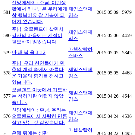
신앙에세이 : 주님. 이민생
활에서 하나님은 우리에게
제임스앤제
581
2015.05.09
5979
참 행복이요 참 기쁨이 되
임스
어져 왔습니다.
주님. 오클랜드에 살면서
제임스앤제
580
감사의 마음에는 계절이
2015.05.06
4459
임스
필요하지 않았습니다.
마헬살랄하
마 태 복 음 3 :12
579
2015.05.05
5845
스바스
주님. 우리 한인들에게 만
추의 계절 속에서 아름다
제임스앤제
578
2015.05.05
4468
운 가을의 향기를 전하고
임스
있습니다.
오클랜드 이곳에서 기도하
제임스앤제
577
는 척하기란 어렵지 않았
2015.04.26
4644
임스
습니다.
신앙에세이 : 주님. 우리는
제임스앤제
576
오클랜드에서 사랑한 만큼
2015.04.24
4536
임스
살고 있는 것 같았습니다.
마헬살랄하
은혜 뒤에는 심판
»
2015.04.22
6495