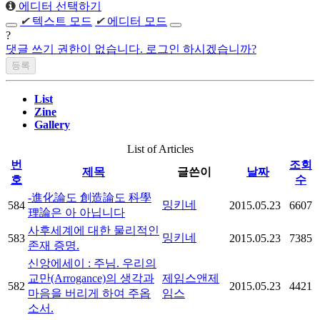
에디터 선택하기
✔
텍스트 모드
✔
에디터 모드
?
댓글 쓰기 권한이 없습니다. 로그인 하시겠습니까?
List
Zine
Gallery
List of Articles
번
조회
제목
글쓴이
날짜
호
수
-進化論도 創造論도 科學
밍키네
584
2015.05.23
6607
理論은 아 아닙니다
사후세계에 대한 물리적인
밍키네
583
2015.05.23
7385
존재 증명.
신앙에세이 : 주님. 우리의
교만(Arrogance)의 생각과
제임스앤제
582
2015.05.23
4421
마음을 버리게 하여 주옵
임스
소서.