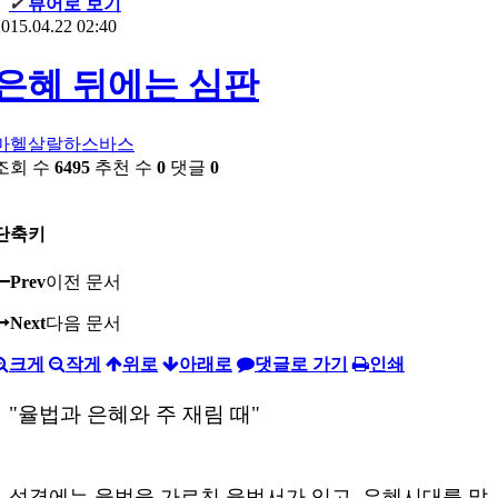
✔
뷰어로 보기
015.04.22 02:40
은혜 뒤에는 심판
마헬살랄하스바스
조회 수
6495
추천 수
0
댓글
0
단축키
Prev
이전 문서
Next
다음 문서
크게
작게
위로
아래로
댓글로 가기
인쇄
"율법과 은혜와 주 재림 때"
성경에는 율법을 가르친 율법서가 있고. 은혜시대를 말