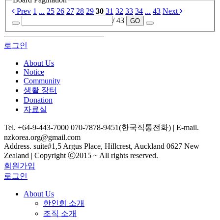
Prev
1
...
25
26
27
28
29
30
31
32
33
34
...
43
Next
/ 43
GO
로그인
About Us
Notice
Community
생활 장터
Donation
자료실
Tel. +64-9-443-7000 070-7878-9451(한국직통전화) | E-mail.
nzkorea.org@gmail.com
Address. suite#1,5 Argus Place, Hillcrest, Auckland 0627 New
Zealand | Copyright ⓒ2015 ~ All rights reserved.
회원가입
로그인
About Us
한인회 소개
조직 소개