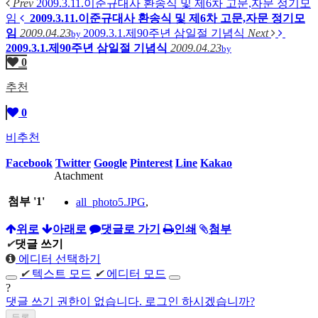
Prev
2009.3.11.이준규대사 환송식 및 제6차 고문,자문 정기모
임
2009.3.11.이준규대사 환송식 및 제6차 고문,자문 정기모
임
2009.04.23
2009.3.1.제90주년 삼일절 기념식
Next
by
2009.3.1.제90주년 삼일절 기념식
2009.04.23
by
0
추천
0
비추천
Facebook
Twitter
Google
Pinterest
Line
Kakao
Atachment
첨부
'
1
'
all_photo5.JPG
,
위로
아래로
댓글로 가기
인쇄
첨부
✔
댓글 쓰기
에디터 선택하기
✔
텍스트 모드
✔
에디터 모드
?
댓글 쓰기 권한이 없습니다. 로그인 하시겠습니까?