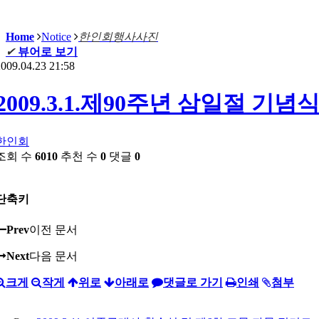
Home
Notice
한인회행사사진
✔
뷰어로 보기
009.04.23 21:58
2009.3.1.제90주년 삼일절 기념
한인회
조회 수
6010
추천 수
0
댓글
0
단축키
Prev
이전 문서
Next
다음 문서
크게
작게
위로
아래로
댓글로 가기
인쇄
첨부