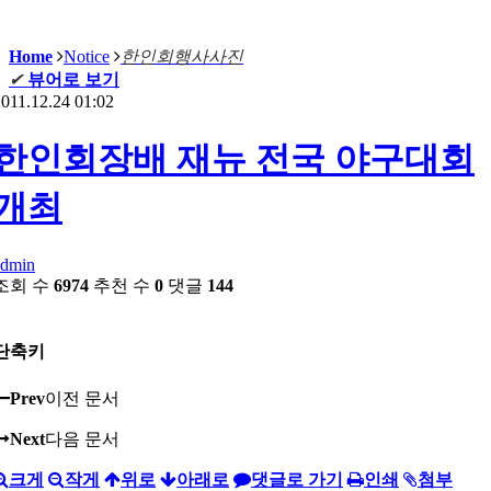
Home
Notice
한인회행사사진
✔
뷰어로 보기
011.12.24 01:02
한인회장배 재뉴 전국 야구대회
개최
admin
조회 수
6974
추천 수
0
댓글
144
단축키
Prev
이전 문서
Next
다음 문서
크게
작게
위로
아래로
댓글로 가기
인쇄
첨부