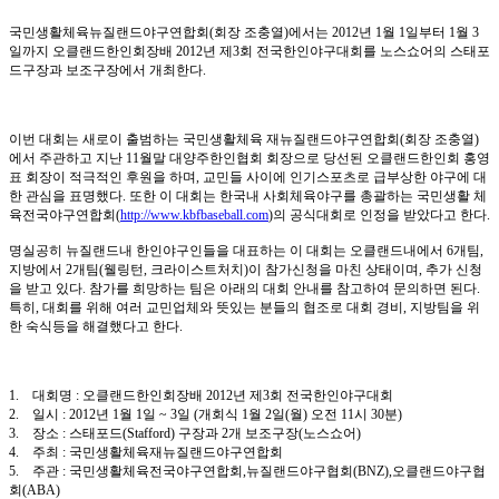
국민생활체육뉴질랜드야구연합회(회장 조충열)에서는 2012년 1월 1일부터 1월 3
일까지 오클랜드한인회장배 2012년 제3회 전국한인야구대회를 노스쇼어의 스태포
드구장과 보조구장에서 개최한다.
이번 대회는 새로이 출범하는 국민생활체육 재뉴질랜드야구연합회(회장 조충열)
에서 주관하고 지난 11월말 대양주한인협회 회장으로 당선된 오클랜드한인회 홍영
표 회장이 적극적인 후원을 하며, 교민들 사이에 인기스포츠로 급부상한 야구에 대
한 관심을 표명했다. 또한 이 대회는 한국내 사회체육야구를 총괄하는 국민생활 체
육전국야구연합회(
http://www.kbfbaseball.com
)의 공식대회로 인정을 받았다고 한다.
명실공히 뉴질랜드내 한인야구인들을 대표하는 이 대회는 오클랜드내에서 6개팀,
지방에서 2개팀(웰링턴, 크라이스트처치)이 참가신청을 마친 상태이며, 추가 신청
을 받고 있다. 참가를 희망하는 팀은 아래의 대회 안내를 참고하여 문의하면 된다.
특히, 대회를 위해 여러 교민업체와 뜻있는 분들의 협조로 대회 경비, 지방팀을 위
한 숙식등을 해결했다고 한다.
1. 대회명 : 오클랜드한인회장배 2012년 제3회 전국한인야구대회
2. 일시 : 2012년 1월 1일 ~ 3일 (개회식 1월 2일(월) 오전 11시 30분)
3. 장소 : 스태포드(Stafford) 구장과 2개 보조구장(노스쇼어)
4. 주최 : 국민생활체육재뉴질랜드야구연합회
5. 주관 : 국민생활체육전국야구연합회,뉴질랜드야구협회(BNZ),오클랜드야구협
회(ABA)