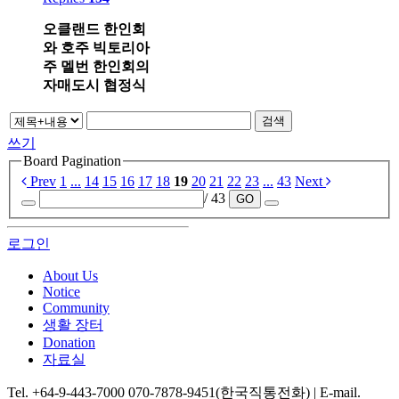
오클랜드 한인회
와 호주 빅토리아
주 멜번 한인회의
자매도시 협정식
검색
쓰기
Board Pagination
Prev
1
...
14
15
16
17
18
19
20
21
22
23
...
43
Next
/ 43
GO
로그인
About Us
Notice
Community
생활 장터
Donation
자료실
Tel. +64-9-443-7000 070-7878-9451(한국직통전화) | E-mail.