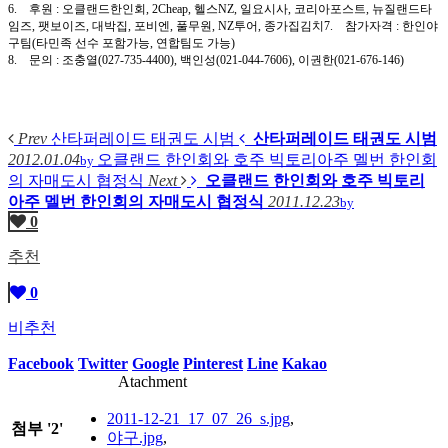
6. 후원 : 오클랜드한인회, 2Cheap, 헬스NZ, 일요시사, 코리아포스트, 뉴질랜드타
임즈, 팻보이즈, 대박집, 포비엔, 풀무원, NZ투어, 종가집김치7. 참가자격 : 한인야
구팀(타민족 선수 포함가능, 연합팀도 가능)
8. 문의 : 조충열(027-735-4400), 백인성(021-044-7606), 이권한(021-676-146)
Prev
산타퍼레이드 태권도 시범
산타퍼레이드 태권도 시범
2012.01.04
오클랜드 한인회와 호주 빅토리아주 멜번 한인회
by
의 자매도시 협정식
Next
오클랜드 한인회와 호주 빅토리
아주 멜번 한인회의 자매도시 협정식
2011.12.23
by
0
추천
0
비추천
Facebook
Twitter
Google
Pinterest
Line
Kakao
Atachment
2011-12-21_17_07_26_s.jpg
,
첨부
'
2
'
야구.jpg
,