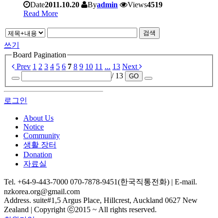
Date
2011.10.20
By
admin
Views
4519
Read More
검색
쓰기
Board Pagination
Prev
1
2
3
4
5
6
7
8
9
10
11
...
13
Next
/ 13
GO
로그인
About Us
Notice
Community
생활 장터
Donation
자료실
Tel. +64-9-443-7000 070-7878-9451(한국직통전화) | E-mail.
nzkorea.org@gmail.com
Address. suite#1,5 Argus Place, Hillcrest, Auckland 0627 New
Zealand | Copyright ⓒ2015 ~ All rights reserved.