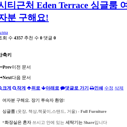
시티근처 Eden Terrace 싱글룸 
자분 구해요!
Anna
조회 수
4357
추천 수
0
댓글
0
단축키
Prev
이전 문서
Next
다음 문서
크게
작게
위로
아래로
댓글로 가기
인쇄
수정
삭제
여자분 구해요. 장기 투숙자 환영!
싱글룸
(옷장, 책상,책꽃이,스탠드, 거울) -
Full Furniture
*
화장실은 혼자
쓰시고 안에 있는
세탁기는 Share
입니다