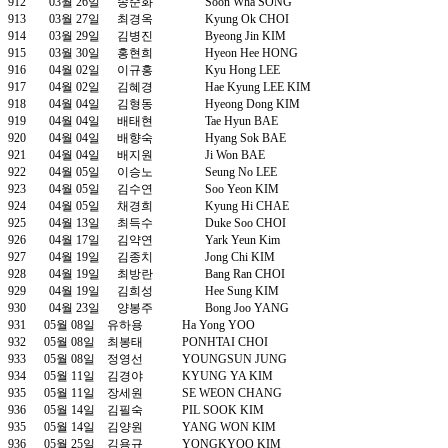
912
03월 26일
송순화
Soon Wha SONG
913
03월 27일
최경옥
Kyung Ok CHOI
914
03월 29일
김병진
Byeong Jin KIM
915
03월 30일
홍현희
Hyeon Hee HONG
916
04월 02일
이규홍
Kyu Hong LEE
917
04월 02일
김혜경
Hae Kyung LEE KIM
918
04월 04일
김형동
Hyeong Dong KIM
919
04월 04일
배태현
Tae Hyun BAE
920
04월 04일
배향숙
Hyang Sok BAE
921
04월 04일
배지원
Ji Won BAE
922
04월 05일
이승노
Seung No LEE
923
04월 05일
김수연
Soo Yeon KIM
924
04월 05일
채경희
Kyung Hi CHAE
925
04월 13일
최득수
Duke Soo CHOI
926
04월 17일
김약연
Yark Yeun Kim
927
04월 19일
김종치
Jong Chi KIM
928
04월 19일
최방란
Bang Ran CHOI
929
04월 19일
김희성
Hee Sung KIM
930
04월 23일
양봉주
Bong Joo YANG
931 05월 08일 유하용 Ha Yong YOO
932 05월 08일 최봉태 PONHTAI CHOI
933 05월 08일 정영선 YOUNGSUN JUNG
934 05월 11일 김경야 KYUNG YA KIM
935 05월 11일 장세원 SE WEON CHANG
936 05월 14일 김필숙 PIL SOOK KIM
935 05월 14일 김양원 YANG WON KIM
936 05월 25일 김용규 YONGKYOO KIM