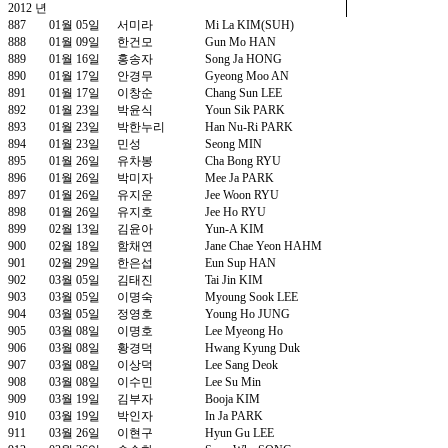
2012 년
887
01월 05일
서미라
Mi La KIM(SUH)
888
01월 09일
한건모
Gun Mo HAN
889
01월 16일
홍송자
Song Ja HONG
890
01월 17일
안경무
Gyeong Moo AN
891
01월 17일
이창순
Chang Sun LEE
892
01월 23일
박윤식
Youn Sik PARK
893
01월 23일
박한누리
Han Nu-Ri PARK
894
01월 23일
민성
Seong MIN
895
01월 26일
유차봉
Cha Bong RYU
896
01월 26일
박미자
Mee Ja PARK
897
01월 26일
유지운
Jee Woon RYU
898
01월 26일
유지호
Jee Ho RYU
899
02월 13일
김윤아
Yun-A KIM
900
02월 18일
함채연
Jane Chae Yeon HAHM
901
02월 29일
한은섭
Eun Sup HAN
902
03월 05일
김태진
Tai Jin KIM
903
03월 05일
이명숙
Myoung Sook LEE
904
03월 05일
정영호
Young Ho JUNG
905
03월 08일
이명호
Lee Myeong Ho
906
03월 08일
황경덕
Hwang Kyung Duk
907
03월 08일
이상덕
Lee Sang Deok
908
03월 08일
이수민
Lee Su Min
909
03월 19일
김부자
Booja KIM
910
03월 19일
박인자
In Ja PARK
911
03월 26일
이현구
Hyun Gu LEE