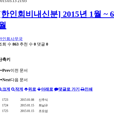
015.03.13 21:03
[한인회비내신분] 2015년 1월 ~ 6
월
한인회사무국
조회 수
863
추천 수
0
댓글
0
단축키
Prev
이전 문서
Next
다음 문서
크게
작게
위로
아래로
댓글로 가기
인쇄
1723
2015.01.08
신주식
1724
2015.01.15
최남규
1725
2015.01.15
조요섭