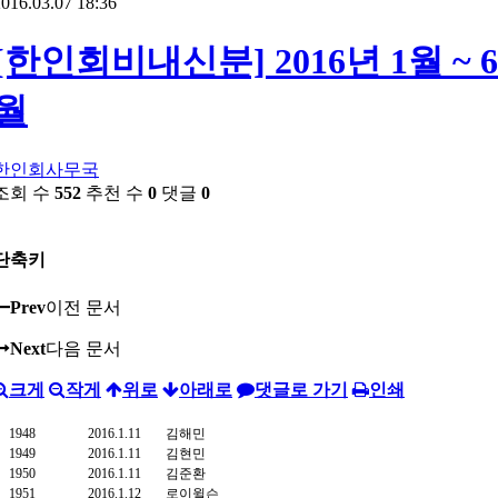
016.03.07 18:36
[한인회비내신분] 2016년 1월 ~ 6
월
한인회사무국
조회 수
552
추천 수
0
댓글
0
단축키
Prev
이전 문서
Next
다음 문서
크게
작게
위로
아래로
댓글로 가기
인쇄
1948
2016.1.11
김해민
1949
2016.1.11
김현민
1950
2016.1.11
김준환
1951
2016.1.12
로이윌슨