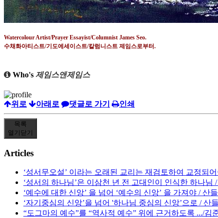
Watercolour Artist/Prayer Essayist/Columnist James Seo.
수채화아티스트
/
기도에세이스트
/
칼럼니스트 제임스로부터
.
Who's
제임스앤제임스
위로
아래로
댓글로 가기
인쇄
목록
열기
닫기
Articles
‘성서무오설’ 이라는 오래된 교리는 재검토하여 교정되어야
‘성서의 하나님’은 이삼천 년 전 고대인이 인식한 하나님 
‘예수에 대한 신앙’ 을 넘어 ‘예수의 신앙’ 을 가져야 / 산
‘자기중심의 신앙’을 넘어 '하나님 중심의 신앙’으로 / 산
“도그마의 예수”를 “역사적 예수” 위에 근거하도록 .../김