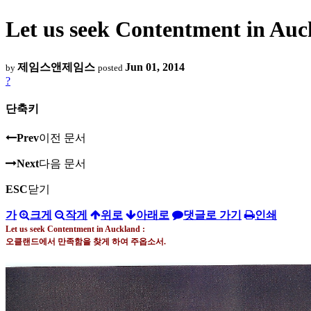
Let us seek Contentment
제임스앤제임스
Jun 01, 2014
by
posted
?
단축키
Prev
이전 문서
Next
다음 문서
ESC
닫기
가
크게
작게
위로
아래로
댓글로 가기
인쇄
Let us seek Contentment in Auckland :
오클랜드에서 만족함을 찾게 하여 주옵소서
.