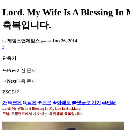
Lord. My Wife Is A Blessi
축복입니다.
제임스앤제임스
Jun 26, 2014
by
posted
?
단축키
Prev
이전 문서
Next
다음 문서
ESC
닫기
가
크게
작게
위로
아래로
댓글로 가기
인쇄
Lord. My Wife Is A Blessing In My Life In Auckland :
주님
. 오클랜드에서
내 아내는 내 인생의 축복입니다
.