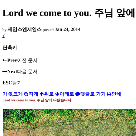
Lord we come to you. 주님
제임스앤제임스
Jan 24, 2014
by
posted
?
단축키
Prev
이전 문서
Next
다음 문서
ESC
닫기
가
크게
작게
위로
아래로
댓글로 가기
인쇄
Lord we come to you.
주님 앞에 나왔습니다
.