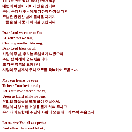
Till You return on that perfect day.
매번의 여정이 가치가 있을 것이며
주님
,
우리가 주님에게 가까이 다가갈 때면
주님은 완전한 날에 돌아올 때까지
구름을 멀리 쫓아 버리실 것입니다
.
Dear Lord we come to You
At Your feet we fall ;
Claiming another blessing,
Dear Lord bless us all.
사랑의 주님
,
우리는 주님에게 나왔으며
주님 발 아래에 엎드렸습니다
.
또 다른 축복을 요청하니
사랑의 주님께서 우리 모두를 축복하여 주옵소서
.
May our hearts be open
To hear Your loving call ;
Let Your love descend today,
Upon us Lord while we pray.
우리의 마음들을 열게 하여 주옵소서
.
주님의 사랑스런 소명을 듣게 하여 주시고
우리가 기도할 때 주님의 사랑이 오늘 내리게 하여 주옵소서
.
Let us give You all our praise
And all our time and talent ;