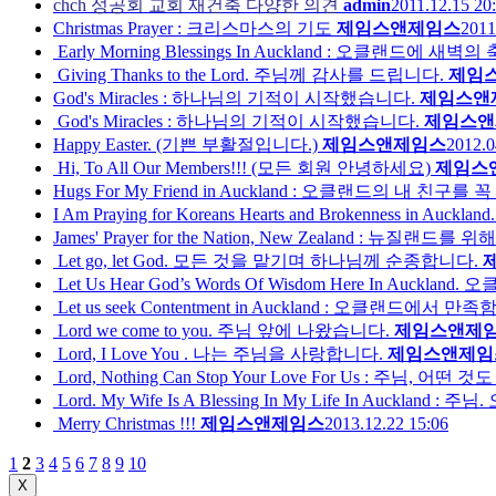
chch 성공회 교회 재건축 다양한 의견
admin
2011.12.15 20
Christmas Prayer : 크리스마스의 기도
제임스앤제임스
2011
Early Morning Blessings In Auckland : 오클랜드에 
Giving Thanks to the Lord. 주님께 감사를 드립니다.
제임
God's Miracles : 하나님의 기적이 시작했습니다.
제임스앤
God's Miracles : 하나님의 기적이 시작했습니다.
제임스앤
Happy Easter. (기쁜 부활절입니다.)
제임스앤제임스
2012.0
Hi, To All Our Members!!! (모든 회원 안녕하세요)
제임스
Hugs For My Friend in Auckland : 오클랜드의 내 친
I Am Praying for Koreans Hearts and Brokenness in Auckland.
James' Prayer for the Nation, New Zealand : 뉴질랜
Let go, let God. 모든 것을 맡기며 하나님께 순종합니다.
Let Us Hear God’s Words Of Wisdom Here In Auck
Let us seek Contentment in Auckland : 오클랜드에
Lord we come to you. 주님 앞에 나왔습니다.
제임스앤제
Lord, I Love You . 나는 주님을 사랑합니다.
제임스앤제임
Lord, Nothing Can Stop Your Love For Us : 주님, 
Lord. My Wife Is A Blessing In My Life In Auckland
Merry Christmas !!!
제임스앤제임스
2013.12.22 15:06
1
2
3
4
5
6
7
8
9
10
X