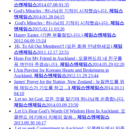
스앤제임스
2014.07.08 01:35
God's Miracles : 하나님의 기적이 시작했습니다.
제임스
앤제임스
2014.01.28 04:15
God's Miracles : 하나님의 기적이 시작했습니다.
제임스
앤제임스
2015.02.11 03:26
Happy Easter. (기쁜 부활절입니다.)
제임스앤제임스
2012.04.09 15:24
Hi, To All Our Members!!! (모든 회원 안녕하세요)
제임
스앤제임스
2011.12.17 22:51
Hugs For My Friend in Auckland : 오클랜드의 내 친구를
꼭 껴안아 주겠습니다.
제임스앤제임스
2014.05.29 02:20
I Am Praying for Koreans Hearts and Brokenness in
Auckland.
제임스앤제임스
2012.11.29 23:44
James' Prayer for the Nation, New Zealand : 뉴질랜드를 위
해 제임스가 기도를 하고 ...
1
제임스앤제임스
2014.10.11
04:10
Let go, let God. 모든 것을 맡기며 하나님께 순종합니다.
제임스앤제임스
2014.03.09 23:50
Let Us Hear God’s Words Of Wisdom Here In Auckland. 오
클랜드 여기에서 지혜의 말씀...
제임스앤제임스
2013.09.30 16:17
Let us seek Contentment in Auckland : 오클랜드에서 만족