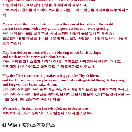
the gladness of the shepherds, and the worship of the wise men.
사랑의 아버지
,
예수님의 탄생을 기억하게 하여 주시고
,
고로 우리가 천사들의 노래와 목자들의 기쁨
,
그리고 현인들의 예배를 나누게 하소
서
.
May we close the door of hate and open the door of love all over the world.
Let kindness come with every gift and good desires with every greeting.
우리가 미움의 문을 닫게 하고
,
세상 도처에 사랑의 문을 열게 하여 주소서
.
친절함이 매 번의 선물과 더불어 오게 하고
,
선한 바램들이 매 번의 인사와 더불어
오게 하소서
.
May You deliver us from evil by the blessing which Christ brings,
and teach us to be merry with clear hearts.
주님, 우리를 그리스도가 가져다 주시는 축복으로 사악함에서 구하여 주시고
,
우리에게 맑은 마음으로 즐거워 할 수 있도록 가르쳐 주소서
.
May the Christmas morning make us happy to be Thy children,
and the Christmas evening bring us to our beds with grateful thoughts, forgiving
and forgiven, for Jesus' sake. Amen.
크리스마스 아침이 우리로 하여금 주님의 자녀들이 되는 것을 기쁘게 하여 주시고
,
크리스마스 저녁이 예수님을 위하여
,
용서하고 용서 받음에
,
감사하는 생각으로
,
우
리를 잠자리에 인도하여 주소서
.
아멘
.
Watercolour Artist/Prayer Essayist/Columnist James Seo.
수채화아티스트
/
기도에세이스트
/
칼럼니스트 제임스로부터
Who's
제임스앤제임스