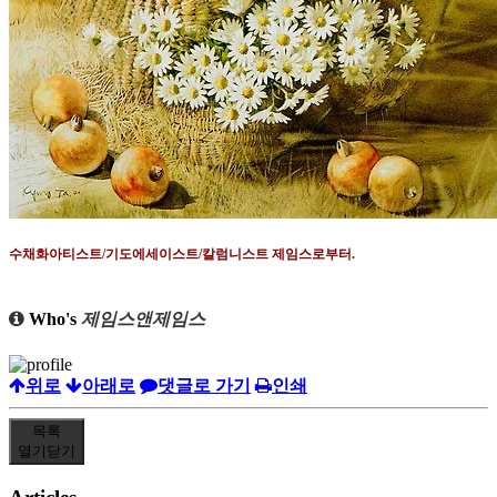
수채화아티스트
/
기도에세이스트
/
칼럼니스트 제임스로부터
.
Who's
제임스앤제임스
위로
아래로
댓글로 가기
인쇄
목록
열기
닫기