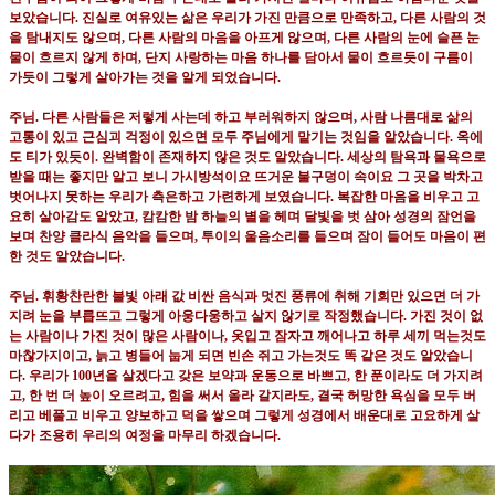
보았습니다
.
진실로 여유있는 삶은 우리가 가진 만큼으로 만족하고
,
다른 사람의 것
을 탐내지도 않으며
,
다른 사람의 마음을 아프게 않으며
,
다른 사람의 눈에 슬픈 눈
물이 흐르지 않게 하며
,
단지 사랑하는 마음 하나를 담아서 물이 흐르듯이 구름이
가듯이 그렇게 살아가는 것을 알게 되었습니다
.
주님
.
다른 사람들은 저렇게 사는데 하고 부러워하지 않으며
,
사람 나름대로 삶의
고통이 있고 근심괴 걱정이 있으면 모두 주님에게 맡기는 것임을 알았습니다
.
옥에
도 티가 있듯이
.
완벽함이 존재하지 않은 것도 알았습니다
.
세상의 탐욕과 물욕으로
받을 때는 좋지만 알고 보니 가시방석이요 뜨거운 불구덩이 속이요 그 곳을 박차고
벗어나지 못하는 우리가 측은하고 가련하게 보였습니다
.
복잡한 마음을 비우고 고
요히 살아감도 알았고
,
캄캄한 밤 하늘의 별을 헤며 달빛을 벗 삼아 성경의 잠언을
보며 찬양 클라식 음악을 들으며
,
투이의 울음소리를 들으며 잠이 들어도 마음이 편
한 것도 알았습니다
.
주님
.
휘황찬란한 불빛 아래 값 비싼 음식과 멋진 풍류에 취해 기회만 있으면 더 가
지려 눈을 부릅뜨고 그렇게 아웅다웅하고 살지 않기로 작정했습니다
.
가진 것이 없
는 사람이나 가진 것이 많은 사람이나
,
옷입고 잠자고 깨어나고 하루 세끼 먹는것도
마찮가지이고
,
늙고 병들어 눕게 되면 빈손 쥐고 가는것도 똑 같은 것도 알았습니
다
.
우리가
100
년을 살겠다고 갖은 보약과 운동으로 바쁘고
,
한 푼이라도 더 가지려
고
,
한 번 더 높이 오르려고
,
힘을 써서 올라 갈지라도
,
결국 허망한 욕심을 모두 버
리고 베풀고 비우고 양보하고 덕을 쌓으며 그렇게 성경에서 배운대로 고요하게 살
다가 조용히 우리의 여정을 마무리 하겠습니다
.