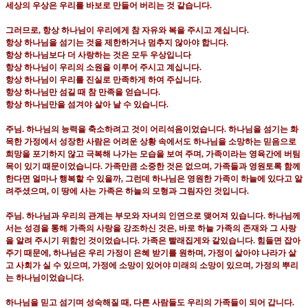
세상의 우상은 우리를 바보로 만들어 버리는 것 같습니다
.
그러므로
,
항상 하나님이 우리에게 참 자유와 복을 주시고 계십니다
.
항상 하나님을 섬기는 것을 제한하거나 멈추지 않아야 합니다
.
항상 하나님보다 더 사랑하는 것은 모두 우상입니다
항상 하나님이 우리의 소원을 이루어 주시고 계십니다
.
항상 하나님이 우리를 진실로 만족하게 하여 주십니다
.
항상 하나님만 섬길 때 참 만족을 얻습니다
.
항상 하나님만을 섬겨야 살아 날 수 있습니다
.
주님
.
하나님의 능력을 축소하려고 것이 어리석음이었습니다
.
하나님을 섬기는 화
목한 가정에서 성장한 사람은 어려운 상황 속에서도 하나님을 소망하는 믿음으로
희망을 포기하지 않고 극복해 나가는 모습을 보여 주며
,
가족이라는 영육간에 버팀
목이 있기 때문이었습니다
.
가족만큼 소중한 것은 없으며
,
가족들과 영원토록 함께
한다면 얼마나 행복할 수 있을까
,
그런데 하나님은 영원한 가족이 하늘에 있다고 알
려주셨으며
,
이 땅에 사는 가족은 하늘의 모형과 그림자인 것입니다
.
주님
.
하나님과 우리의 관계는 부모와 자녀의 인연으로 맺어져 있습니다
.
하나님께
서는 성경을 통해 가족의 사랑을 강조하신 것은
,
바로 하늘 가족의 존재와 그 사랑
을 알려 주시기 위함인 것이었습니다
.
가족은 빨래집게와 같있습니다
.
힘들면 잡아
주기 때문에
,
하나님은 우리 가정이 은혜 받기를 원하며
,
가정이 살아야 나라가 살
고 사회가 실 수 있으며
,
가정에 소망이 있어야 미래의 소망이 있으며
,
가정의 뿌리
는 하나님이었습니다
.
하나님을 믿고 섬기며 성숙해질 때
,
다른 사람들도 우리의 가족들이 되어 갑니다
.