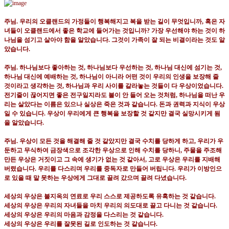
주님
.
우리의 오클랜드의 가정들이 행복해지고 복을 받는 길이 무엇입니까
,
혹은 자
녀들이 오클랜드에서 좋은 학교에 들어가는 것입니까
?
가장 우선해야 하는 것이 하
나님을 섬기고 살아야 함을 알았습니다
.
그것이 가족이 잘 되는 비결이라는 것도 알
았습니다
.
주님
.
하나님보다 좋아하는 것
,
하나님보다 우선하는 것
,
하나님 대신에 섬기는 것
,
하나님 대신에 예배하는 것
,
하나님이 아니라 어떤 것이 우리의 인생을 보장해 줄
것이라고 생각하는 것
,
하나님과 우리 사이를 갈라놓는 것들이 다 우상이었습니다
.
전기줄이 끊어지면 좋은 전구일지라도 불이 안 들어 오는 것처럼
,
하나님을 떠난 우
리는 살았다는 이름은 있으나 실상은 죽은 것과 같습니다
.
돈과 권력과 지식이 우상
일 수 있습니다
.
우상이 우리에게 큰 행복을 보장할 것 같지만 결국 실망시키게 됨
을 알았습니다
.
주님
.
우상이 모든 것을 해결해 줄 것 같았지만 결국 수치를 당하게 하고
,
우리가 우
둔하고 무식하여 금장색으로 조각한 우상으로 인해 수치를 당하니
,
주물을 주조해
만든 우상은 거짓이고 그 속에 생기가 없는 것 같아서
,
고로 우상은 우리를 지배해
버렸습니다
.
우리를 다스리며 우리를 중독자로 만들어 버립니다
.
우리가 이방인으
로 있을 때 말 못하는 우상에게 그대로 끌려 갔으며 끌려 다녔습니다
.
세상의 우상은 불지옥의 연료로 우리 스스로 제공하도록 유혹하는 것 같습니다
.
세상의 우상은 우리의 자녀들을 마치 우리의 의도대로 끌고 다니는 것 같습니다
.
세상의 우상은 우리의 마음과 감정을 다스리는 것 같습니다
.
세상의 우상은 우리를 잘못된 길로 인도하는 것 같습니다
.