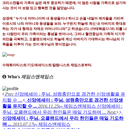
크리스챤들의 가족의 삶은 매우 중요하기 때문에
,
더 많은 사람을 가족으로 섬기며
사는 것이 더 보람 있고 행복한 것을 알았습니다
.
성경에
"
누가 내 어머니이며 내 동생들이냐 하시고 손을 내밀어 제자들을 가리켜
이르시되 나의 어머니와 동생들을 보라
.
누구든지 하늘에 계신 내 아버지의 뜻대로
하는 자가 내 형제요 자매요 어머니이니라
”
고 하셨습니다
. (
마태복음
12:50)
피를 나
눈 사람만이 우리 가족이라는 통념을 벗어나서
,
그러나 혈연중심의 가족적 이기주
의만을 극복하고
,
오클랜드에서도 하늘에 계신 아버지가 기대하시는 하나님의 가
족들을 이루어 가는 것이 예수님의 뜻이었습니다
.
수채화아티스트
/
기도에세이스트
/
칼럼니스트 제임스로부터
.
Who's
제임스앤제임스
Prev
신앙에세이 : 주님. 성령충만으로 경건한 신앙생활을 유
지할 수 ...
신앙에세이 : 주님. 성령충만으로 경건한 신앙생
활을 유지할 수 ...
2016.11.25
제임스앤제임스
신앙에세이 :
by
주님. 오클랜드에서 우리 한인들은 매일 기도하며 ...
Next
신앙에세이 : 주님. 오클랜드에서 우리 한인들은 매일 기도하
며 ...
2015.07.17
제임스앤제임스
by