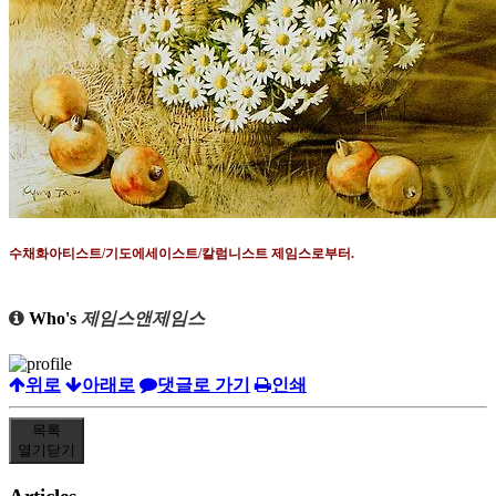
수채화아티스트
/
기도에세이스트
/
칼럼니스트 제임스로부터
.
Who's
제임스앤제임스
위로
아래로
댓글로 가기
인쇄
목록
열기
닫기