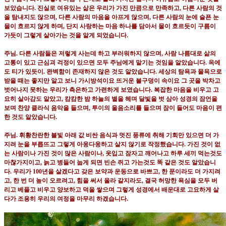
보았습니다
.
진실로 여유있는 삶은 우리가 가진 만큼으로 만족하고
,
다른 사람의 것
을 탐내지도 않으며
,
다른 사람의 마음을 아프게 않으며
,
다른 사람의 눈에 슬픈 눈
물이 흐르지 않게 하며
,
단지 사랑하는 마음 하나를 담아서 물이 흐르듯이 구름이
가듯이 그렇게 살아가는 것을 알게 되었습니다
.
주님
.
다른 사람들은 저렇게 사는데 하고 부러워하지 않으며
,
사람 나름대로 삶의
고통이 있고 근심괴 걱정이 있으면 모두 주님에게 맡기는 것임을 알았습니다
.
옥에
도 티가 있듯이
.
완벽함이 존재하지 않은 것도 알았습니다
.
세상의 탐욕과 물욕으로
받을 때는 좋지만 알고 보니 가시방석이요 뜨거운 불구덩이 속이요 그 곳을 박차고
벗어나지 못하는 우리가 측은하고 가련하게 보였습니다
.
복잡한 마음을 비우고 고
요히 살아감도 알았고
,
캄캄한 밤 하늘의 별을 헤며 달빛을 벗 삼아 성경의 잠언을
보며 찬양 클라식 음악을 들으며
,
투이의 울음소리를 들으며 잠이 들어도 마음이 편
한 것도 알았습니다
.
주님
.
휘황찬란한 불빛 아래 값 비싼 음식과 멋진 풍류에 취해 기회만 있으면 더 가
지려 눈을 부릅뜨고 그렇게 아웅다웅하고 살지 않기로 작정했습니다
.
가진 것이 없
는 사람이나 가진 것이 많은 사람이나
,
옷입고 잠자고 깨어나고 하루 세끼 먹는것도
마찮가지이고
,
늙고 병들어 눕게 되면 빈손 쥐고 가는것도 똑 같은 것도 알았습니
다
.
우리가
100
년을 살겠다고 갖은 보약과 운동으로 바쁘고
,
한 푼이라도 더 가지려
고
,
한 번 더 높이 오르려고
,
힘을 써서 올라 갈지라도
,
결국 허망한 욕심을 모두 버
리고 베풀고 비우고 양보하고 덕을 쌓으며 그렇게 성경에서 배운대로 고요하게 살
다가 조용히 우리의 여정을 마무리 하겠습니다
.