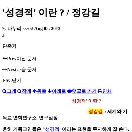
'성경적' 이란 ? / 정강길
나누리
Aug 05, 2013
by
posted
?
단축키
Prev
이전 문서
Next
다음 문서
ESC
닫기
크게
작게
위로
아래로
댓글로 가기
인쇄
'
성경적' 이란 ?
정강길
/ 세계와 기
독교 변혁연구소 연구실장
흔히 기독교인들은
"성경적
"이라는 표현을 무지하게 잘 쓴다.