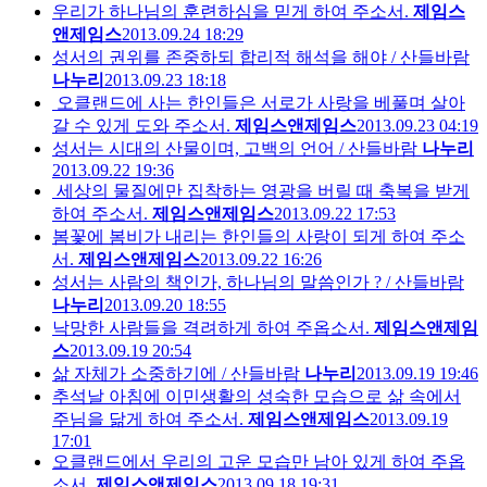
우리가 하나님의 훈련하심을 믿게 하여 주소서.
제임스
앤제임스
2013.09.24 18:29
성서의 권위를 존중하되 합리적 해석을 해야 / 산들바람
나누리
2013.09.23 18:18
오클랜드에 사는 한인들은 서로가 사랑을 베풀며 살아
갈 수 있게 도와 주소서.
제임스앤제임스
2013.09.23 04:19
성서는 시대의 산물이며, 고백의 언어 / 산들바람
나누리
2013.09.22 19:36
세상의 물질에만 집착하는 영광을 버릴 때 축복을 받게
하여 주소서.
제임스앤제임스
2013.09.22 17:53
봄꽃에 봄비가 내리는 한인들의 사랑이 되게 하여 주소
서.
제임스앤제임스
2013.09.22 16:26
성서는 사람의 책인가, 하나님의 말씀인가 ? / 산들바람
나누리
2013.09.20 18:55
낙망한 사람들을 격려하게 하여 주옵소서.
제임스앤제임
스
2013.09.19 20:54
삶 자체가 소중하기에 / 산들바람
나누리
2013.09.19 19:46
추석날 아침에 이민생활의 성숙한 모습으로 삶 속에서
주님을 닮게 하여 주소서.
제임스앤제임스
2013.09.19
17:01
오클랜드에서 우리의 고운 모습만 남아 있게 하여 주옵
소서.
제임스앤제임스
2013.09.18 19:31