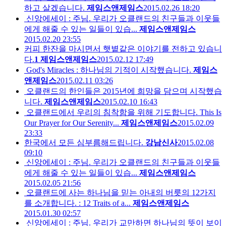
하고 살겠습니다.
제임스앤제임스
2015.02.26 18:20
신앙에세이 : 주님. 우리가 오클랜드의 친구들과 이웃들
에게 해줄 수 있는 일들이 있습...
제임스앤제임스
2015.02.20 23:55
커피 한잔을 마시면서 햇볕같은 이야기를 전하고 있습니
다.
1
제임스앤제임스
2015.02.12 17:49
God's Miracles : 하나님의 기적이 시작했습니다.
제임스
앤제임스
2015.02.11 03:26
오클랜드의 한인들은 2015년에 희망을 담으며 시작했습
니다.
제임스앤제임스
2015.02.10 16:43
오클랜드에서 우리의 침착함을 위해 기도합니다. This Is
Our Prayer for Our Serenity...
제임스앤제임스
2015.02.09
23:33
한국에서 모든 심부름해드립니다.
강남신사
2015.02.08
09:10
신앙에세이 : 주님. 우리가 오클랜드의 친구들과 이웃들
에게 해줄 수 있는 일들이 있습...
제임스앤제임스
2015.02.05 21:56
오클랜드에 사는 하나님을 믿는 아내의 버릇의 12가지
를 소개합니다. : 12 Traits of a...
제임스앤제임스
2015.01.30 02:57
신앙에세이 : 주님. 우리가 교만하면 하나님의 뜻이 보이