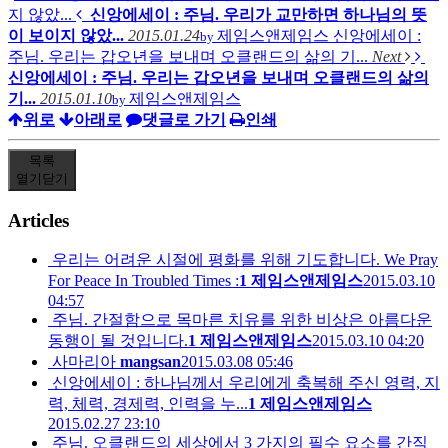
지 않았...
신앙에세이 : 주님. 우리가 교만하면 하나님의 뜻
이 보이지 않았...
2015.01.24
제임스앤제임스
신앙에세이 :
by
주님. 우리는 갑오년을 보내며 오클랜드의 삶의 기...
Next
신앙에세이 : 주님. 우리는 갑오년을 보내며 오클랜드의 삶의
기...
2015.01.10
제임스앤제임스
by
위로
아래로
댓글로 가기
인쇄
목록
열기
닫기
Articles
우리는 어려운 시절에 평화를 위해 기도합니다. We Pray
For Peace In Troubled Times :
1
제임스앤제임스
2015.03.10
04:57
주님. 간절함으로 목마른 치유를 위한 비상은 아름다운
동행이 될 것입니다.
1
제임스앤제임스
2015.03.10 04:20
사마리아
mangsan
2015.03.08 05:46
신앙에세이 : 하나님께서 우리에게 축복해 주신 영력, 지
력, 체력, 경제력, 인력을 누...
1
제임스앤제임스
2015.02.27 23:10
주님. 오클랜드의 세상에서 3 가지의 필수 요소를 간직