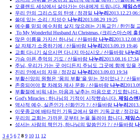
오클랜드 세상에서 살아가는 아내에게 드립니다.
제임스
우리 안의 그리스도의 탄생 / 정경일
나누리
2013.12.23 06:
쓸데 있는 소리 / 지성수
나누리
2013.08.29 19:25
예수를 믿되 예수처럼 살지 않으려는 기독교인 / 한인철 
To My Wonderful Husband At Christmas. (크리스마
많은 이름을 가지신 하나님 / 산들바람
나누리
2013.12.08 0
삶 자체가 소중하기에 / 산들바람
나누리
2013.09.19 19:46
교회 다니기 싫으시면 다니지 마십시오./ 산들바람
나누리
가슴 아픈 추억의 기도 / 산들바람
나누리
2013.08.16 17:34
주님, 우리가 가는 곳 어디든지 주님도 그곳에 함께 있을 
진리 안에서의 자유 / 정강길
나누리
2013.09.03 19:34
부활신앙의 원형은 ‘몸의 부활’을 믿는 것이었나 ? / 산들
존중되어야 할 차례와 제사 문화 / 산들바람
나누리
2013.0
부활절에 비워 내는 마음과 낮추는 마음으로 기도합니다.
God's Miracles : 하나님의 기적이 시작했습니다.
제임스앤
역사적 예수, 실존인가 신화인가 ? / 산들바람
나누리
2013.
이웃종교에 배타적인 기독교에서 열린 기독교로 / 정강길
우리의 교회는 가까운 곳부터 눈을 돌려야 합니다.
제임스
성서는 사람의 책인가, 하나님의 말씀인가 ? / 산들바람
나
3
4
5
6
7
8
9
10
11
12