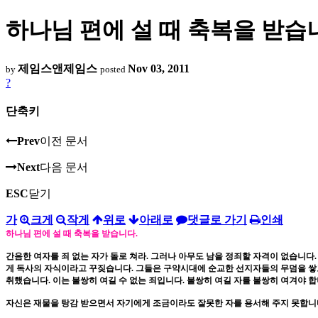
하나님 편에 설 때 축복을 받습
제임스앤제임스
Nov 03, 2011
by
posted
?
단축키
Prev
이전 문서
Next
다음 문서
ESC
닫기
가
크게
작게
위로
아래로
댓글로 가기
인쇄
하나님 편에 설 때 축복을 받습니다
.
간음한 여자를 죄 없는 자가 돌로 쳐라
.
그러나 아무도 남을 정죄할 자격이 없습니다
게 독사의 자식이라고 꾸짖습니다
.
그들은 구약시대에 순교한 선지자들의 무덤을 쌓
취했습니다
.
이는 불쌍히 여길 수 없는 죄입니다
.
불쌍히 여길 자를 불쌍히 여겨야 
자신은 재물을 탕감 받으면서 자기에게 조금이라도 잘못한 자를 용서해 주지 못합니