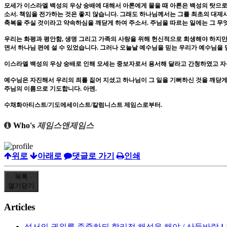
모세가 이스라엘 백성의 우상 숭배에 대해서 아론에게 물을 때 아론은 백성의 탓으
소서
.
책임을 전가하는 것은 좋지 않습니다
.
그래도 하나님께서는 그를 최초의 대제
축복을 주실 것이라고 약속하심을 깨닫게 하여 주소서
.
주님을 따르는 일에는 그 무
우리는 화평과 평안함
,
생명 그리고 가족의 사랑을 위해 헌신적으로 희생해야 하지만
면서 하나님 편에 설 수 있었습니다
.
그러나 오늘날 예수님을 믿는 우리가 예수님을 믿
이스라엘 백성의 우상 숭배로 인해 모세는 중보자로서 용서해 달라고 간청하였고 자
예수님은 자진해서 우리의 죄를 짊어 지셨고 하나님이 그 일을 기뻐하신 것을 깨닫게
주님의 이름으로 기도합니다
.
아멘
.
수채화아티스트
/
기도에세이스트
/
칼럼니스트 제임스로부터
.
Who's
제임스앤제임스
위로
아래로
댓글로 가기
인쇄
목록
열기
닫기
Articles
성서의 권위를 존중하되 합리적 해석을 해야 / 산들바람