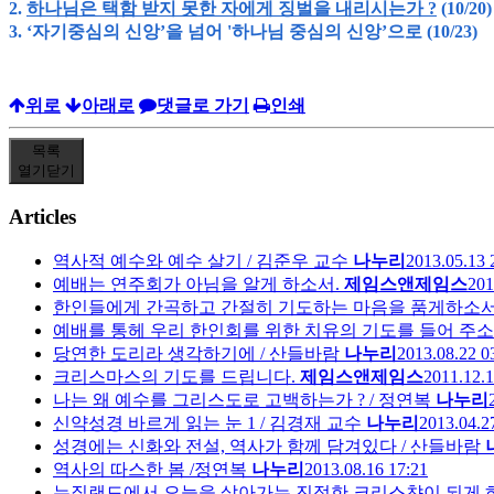
2.
하나님은 택함 받지 못한 자에게 징벌을 내리시는가 ?
(10/20)
3. ‘자기중심의 신앙’을 넘어 '하나님 중심의 신앙’으로 (10/23)
위로
아래로
댓글로 가기
인쇄
목록
열기
닫기
Articles
역사적 예수와 예수 살기 / 김준우 교수
나누리
2013.05.13 
예배는 연주회가 아님을 알게 하소서.
제임스앤제임스
201
한인들에게 간곡하고 간절히 기도하는 마음을 품게하소서
예배를 통헤 우리 한인회를 위한 치유의 기도를 들어 주소
당연한 도리라 생각하기에 / 산들바람
나누리
2013.08.22 0
크리스마스의 기도를 드립니다.
제임스앤제임스
2011.12.1
나는 왜 예수를 그리스도로 고백하는가 ? / 정연복
나누리
신약성경 바르게 읽는 눈 1 / 김경재 교수
나누리
2013.04.2
성경에는 신화와 전설, 역사가 함께 담겨있다 / 산들바람
역사의 따스한 봄 /정연복
나누리
2013.08.16 17:21
뉴질랜드에서 오늘을 살아가는 진정한 크리스챤이 되게 