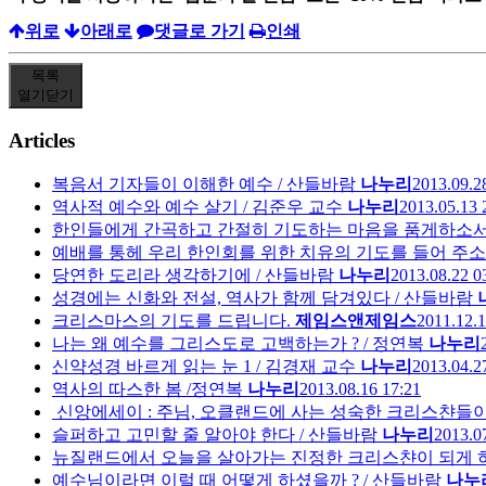
위로
아래로
댓글로 가기
인쇄
목록
열기
닫기
Articles
복음서 기자들이 이해한 예수 / 산들바람
나누리
2013.09.2
역사적 예수와 예수 살기 / 김준우 교수
나누리
2013.05.13 
한인들에게 간곡하고 간절히 기도하는 마음을 품게하소서
예배를 통헤 우리 한인회를 위한 치유의 기도를 들어 주소
당연한 도리라 생각하기에 / 산들바람
나누리
2013.08.22 0
성경에는 신화와 전설, 역사가 함께 담겨있다 / 산들바람
크리스마스의 기도를 드립니다.
제임스앤제임스
2011.12.1
나는 왜 예수를 그리스도로 고백하는가 ? / 정연복
나누리
신약성경 바르게 읽는 눈 1 / 김경재 교수
나누리
2013.04.2
역사의 따스한 봄 /정연복
나누리
2013.08.16 17:21
신앙에세이 : 주님, 오클랜드에 사는 성숙한 크리스챤들
슬퍼하고 고민할 줄 알아야 한다 / 산들바람
나누리
2013.0
뉴질랜드에서 오늘을 살아가는 진정한 크리스챤이 되게 
예수님이라면 이럴 때 어떻게 하셨을까 ? / 산들바람
나누