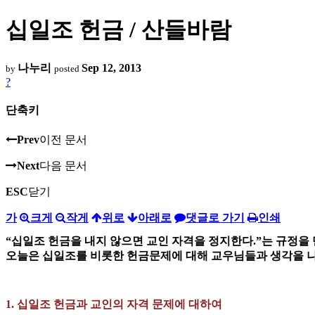
십일조 헌금 / 산들바람
나누리
Sep 12, 2013
by
posted
?
단축키
Prev
이전 문서
Next
다음 문서
ESC
닫기
가
크게
작게
위로
아래로
댓글로 가기
인쇄
“십일조 헌금을 내지 않으면 교인 자격을 정지한다.”는 규정을
오늘은 십일조를 비롯한 헌금문제에 대해 교우님들과 생각을 
1. 십일조 헌금과 교인의 자격 문제에 대하여