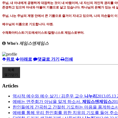
주님
,
내 아내에게 공평하게 대접하는 것이 내 바램이며
,
내 자신의 개인적 권리를 
존경하고 있으며 아내와 더불어 기쁨으로 살고 있습니다
.
하나님의 은혜가 있는 새 
주님
,
나는 주님의 계명 안에서 큰 기쁨으로 즐거이 지내고 있으며
,
나의 자손들이 이
예수님의 이름으로 기도합니다
.
아멘
.
수채화아티스트
/
기도에세이스트
/
칼럼니스트 제임스로부터
.
Who's
제임스앤제임스
위로
아래로
댓글로 가기
인쇄
목록
열기
닫기
Articles
역사적 예수와 예수 살기 / 김준우 교수
나누리
2013.05.13 
예배는 연주회가 아님을 알게 하소서.
제임스앤제임스
201
한인들에게 간곡하고 간절히 기도하는 마음을 품게하소서
예배를 통헤 우리 한인회를 위한 치유의 기도를 들어 주소