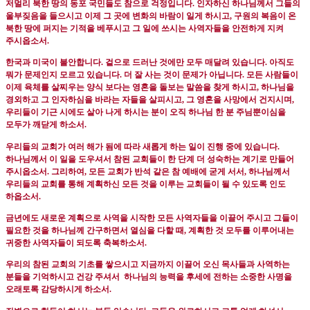
저멀리 북한 땅의 동포 국민들도 참으로 걱정입니다
.
인자하신 하나님께서 그들의
울부짖음을 들으시고 이제 그 곳에 변화의 바람이 일게 하시고, 구원의 복음이 온
북한 땅에 퍼지는 기적을 베푸시고 그 일에 쓰시는 사역자들을 안전하게 지켜
주시옵소서
.
한국과 미국이 불안합니다
.
겉으로 드러난 것에만 모두 매달려 있습니다
.
아직도
뭐가 문제인지 모르고 있습니다
.
더 잘 사는 것이 문제가 아닙니다
.
모든 사람들이
이제 육체를 살찌우는 양식 보다는 영혼을 돌보는 말씀을 찾게 하시고
,
하나님을
경외하고 그 인자하심을 바라는 자들을 살피시고
,
그 영혼을 사망에서 건지시며
,
우리들이 기근 시에도 살아 나게 하시는 분이 오직 하나님 한 분 주님뿐이심을
모두가 깨닫게 하소서
.
우리들의 교회가 여러 해가 됨에 따라 새롭게 하는 일이 진행 중에 있습니다
.
하나님께서 이 일을 도우셔서 참된 교회들이 한 단계 더 성숙하는 계기로 만들어
주시옵소서
.
그리하여
,
모든 교회가 반석 같은 참 예배에 굳게 서서
,
하나님께서
우리들의 교회를 통해 계획하신 모든 것을 이루는 교회들이 될 수 있도록 인도
하옵소서
.
금년에도 새로운 계획으로 사역을 시작한 모든 사역자들을 이끌어 주시고 그들이
필요한 것을 하나님께 간구하면서 열심을 다할 때
,
계획한 것 모두를 이루어내는
귀중한 사역자들이 되도록 축복하소서
.
우리의 참된 교회의 기초를 쌓으시고 지금까지 이끌어 오신 목사들과 사역하는
분들을 기억하시고 건강 주셔서
하나님의 능력을 후세에 전하는 소중한 사명을
오래토록 감당하시게 하소서
.