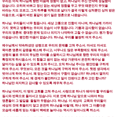
우리는 아직 하나님께 향한 마음에 정함이 없고
,
하나님이 주신 언약에 성실함이
없습니다
.
오히려 바쁘고 정신 없는 세상에 정함을 두고 무엇 때문인지 무엇을
바라는 지도 모르고, 그저 하루를 억척으로 살다가 결국 이렇게 상처뿐인 상처 받은
마음으로
,
시들어 버린 꽃같이 생기 잃은 영혼으로 나왔습니다
.
하나님.
우리들이 너무 힘듭니다
.
세상 고통으로 인함이 아니며,
하나님께 가까이
가지
못하고 방황하는 우리의 모습이 너무 힘듭니다
.
기쁨과 감사함이 없습니다
.
우리의 영혼에
중대한 문제 있으나 의지가 나약하여 고칠 수 없습니다
.
뭔가 항상
아쉽습니다
.
평안한 마음이 없습니다
.
하나님
,
우리를 불쌍히 여겨 주소서
.
예수님께서 약속하셨던 성령으로 우리의 문제를 고쳐 주소서
.
마셔도 마셔도
목마른 영혼의 갈증을 해소해 주시고
,
너무나도 많은 부족함에도 채워 주소서
.
성령의 불로 우리의 무심한 자아를 소멸하시고 하나님께로 향한 우리의 마음이
확정되게 하시옵소서
.
이 힘들고 쉼이 없는 세상 가운데서 온전히 예수님 을
닮아가는 삶을 살 수 있도록 도와 주시고
,
오직 하나님 주시는 평안만을 구하게
하여 주소서
.
무엇보다
,
모든 것을 하나님께 구하게 하여 주소서
.
헛된 생각에서
벗어나게 하여 주소서
.
왜 믿는다고 하면서 구함이 없습니까
?
하나에서 열까지
구하게 하여 주소서
.
왜 경제가 불안하다고 일이 안된다고 혼자 고민 합니까
?
하나님만 의지하고 감사할 수 있도록 깨우쳐 주소서
.
하나님 아버지
,
이 땅의 교회를 고쳐 주소서
.
사랑으로 하나가 돼어야 할 우리들이
질시와 반목으로 돌아서고 있습니다
.
이로 인해 하나님 앞으로 나와야 하는
영혼들이 그 발길을
돌릴까 두렵습니다
.
하나님
.
이 세상의
교회와 우리들이
세상의 것에 휘둘리지 않고 온전히 하나님을 바랄 때
,
하나 되며 그 아름다운
모습에 새롭게 믿는 자들이 백배로 늘어나는 역사가 일어나도록 하소서
.