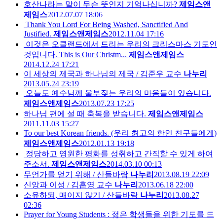
호산나라는 말이 무슨 뜻인지 기억나십니까?
제임스앤
제임스
2012.07.07 18:06
Thank You Lord For Being Washed, Sanctified And
Justified.
제임스앤제임스
2012.11.04 17:16
이것은 오클랜드에서 드리는 우리의 크리스마스 기도인
것입니다. This is Our Christm...
제임스앤제임스
2014.12.24 17:21
이 세상의 제국과 하나님의 제국 / 김준우 교수
나누리
2013.05.24 23:19
오늘도 예수님께 울부짖는 우리의 마음들이 있습니다.
제임스앤제임스
2013.07.23 17:25
하나님 편에 설 때 축복을 받습니다.
제임스앤제임스
2011.11.03 15:27
To our best Korean friends. (우리 최고의 한인 친구들에게)
제임스앤제임스
2012.01.13 19:18
정당하고 영원한 평화를 성취하고 간직할 수 있게 하여
주소서.
제임스앤제임스
2014.03.10 00:13
무언가를 얻기 위해 / 산들바람
나누리
2013.08.19 22:09
신앙과 이성 / 김흡영 교수
나누리
2013.06.18 22:00
소유하되, 매이지 않기 / 산들바람
나누리
2013.08.27
02:36
Prayer for Young Students : 젊은 학생들을 위한 기도를 드