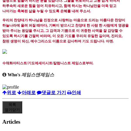
질병으로 힘들어 하시는 분들 있습니다
.
그들을 위로하시고 고통 없게 하셔서
하루속히 새로운 힘을 얻어 치유하시고
,
함께 하시는 하나님만을 더욱 믿고
나아가는 축복된 삶을 누릴 수 있도록 은혜를 내려 주소서
.
우리의 찬양대가 하나님을 진정으로 사랑하는 마음으로 드리는 아름다운 찬양이
하늘나라에 울려 퍼질 때마다
,
기뻐이 받으시고 찬양대 한 사람 한 사람에게 영광을
받아 주시는 응답을 주시고
,
그 감격과 기쁨으로 이 귀중한 사역을 잘 감당할 수
있도록 하시기를 간절히 바라며
,
이 모든 기도를 우리의 유일한 길이며
,
진리요
,
참된 생명이 되신
,
예수그리스도 이름으로 감사하며 기도 드립니다
.
아멘
.
수채화아티스트
/
기도에세이시트
/
칼럼니스트 제임스로부터
.
Who's
제임스앤제임스
위로
아래로
댓글로 가기
인쇄
목록
열기
닫기
Articles