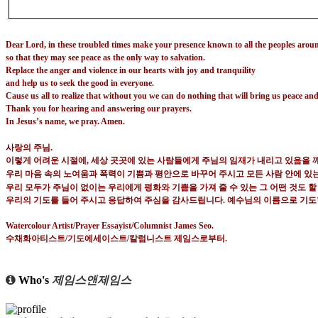
Dear Lord, in these troubled times make your presence known to all the peoples arou
so that they may see peace as the only way to salvation.
Replace the anger and violence in our hearts with joy and tranquility
and help us to seek the good in everyone.
Cause us all to realize that without you we can do nothing that will bring us peace and
Thank you for hearing and answering our prayers.
In Jesus’s name, we pray. Amen.
사랑의 주님
.
이렇게 어려운 시절에
,
세상 곳곳에 있는 사람들에게 주님의 임재가 내리고 있음을 
우리 마음 속의 노여움과 폭력이 기쁨과 평안으로 바꾸어 주시고 모든 사람 안에 있는
우리 모두가 주님이 없이는 우리에게 평화와 기쁨을 가져 줄 수 있는 그 어떤 것도 
우리의 기도를 들어 주시고 응답하여 주심을 감사드립니다
.
예수님의 이름으로 기
Watercolour Artist/Prayer Essayist/Columnist James Seo.
수채화아티스트
/
기도에세이스트
/
칼럼니스트 제임스로부터
.
Who's
제임스앤제임스