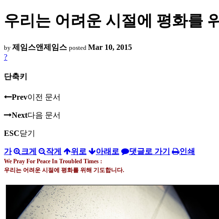
우리는 어려운 시절에 평화를 위해 기도합니
제임스앤제임스
Mar 10, 2015
by
posted
?
단축키
Prev
이전 문서
Next
다음 문서
ESC
닫기
가
크게
작게
위로
아래로
댓글로 가기
인쇄
We Pray For Peace In Troubled Times :
우리는 어려운 시절에 평화를 위해 기도합니다
.