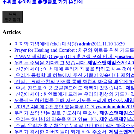
위로
아래로
댓글로 가기
인쇄
목록
열기
닫기
Articles
마지막 기념예배 (chch 대성당)
admin
2011.11.10 18:39
Prayer for Healing and Comfort : 치유와 위로를 위한
YWAM 세일럼 (Oregon) DTS 훈련생 모집 안내!
ymsalem
우리는 주님을 기다리고 있습니다.
제임스앤제임스
2014.0
신앙에세이 : 이 세대에 우리가 재물을 탐하고 사는 것이
우리가 동행할 때 하늘에서 주신 기쁨이 있습니다.
제임
진실된 크리스챤의 언어를 통해 화합의 마음을 배우게 하
주님. 참으로 이곳 오클랜드에도 행복이 있었습니다.
제
신앙에세이 : 한인들에게 드리는 우리의 평생의 기도가 
오클랜드 한인회를 위해 서로 기도를 드리게 하소서.
제임
2018년 4월 예수전도단 호놀룰루 DTS
ywamhonolulu
2018
우리가 쓰임 받는 길로 인도하여 주소서.
제임스앤제임스
우리는 하나님의 약속을 믿고 있습니다.
제임스앤제임스
주님. 우리가 홀로 채우고 누리려고만 하지 않게 하옵소서
우리가 겸허한 아버지들이 되게 하여 주소서.
제임스앤제