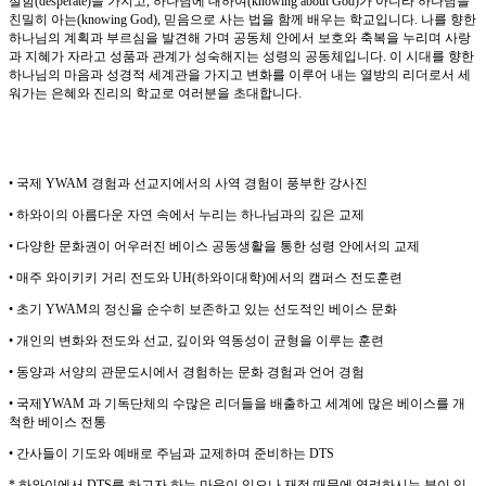
절함
(desperate)
을 가지고
,
하나님에 대하여
(knowing about God)
가 아니라 하나님을
친밀히 아는
(knowing God),
믿음으로 사는 법을 함께 배우는 학교입니다
.
나를 향한
하나님의 계획과 부르심을 발견해 가며 공동체 안에서 보호와 축복을 누리며 사랑
과 지혜가 자라고 성품과 관계가 성숙해지는 성령의 공동체입니다
.
이 시대를 향한
하나님의 마음과 성경적 세계관을 가지고 변화를 이루어 내는 열방의 리더로서 세
워가는 은혜와 진리의 학교로 여러분을 초대합니다
.
•
국제
YWAM
경험과 선교지에서의 사역 경험이 풍부한 강사진
•
하와이의 아름다운 자연 속에서 누리는 하나님과의 깊은 교제
•
다양한 문화권이 어우러진 베이스 공동생활을 통한 성령 안에서의 교제
•
매주 와이키키 거리 전도와
UH(
하와이대학
)
에서의 캠퍼스 전도훈련
•
초기
YWAM
의 정신을 순수히 보존하고 있는 선도적인 베이스 문화
•
개인의 변화와 전도와 선교
,
깊이와 역동성이 균형을 이루는 훈련
•
동양과 서양의 관문도시에서 경험하는 문화 경험과 언어 경험
•
국제
YWAM
과 기독단체의 수많은 리더들을 배출하고 세계에 많은 베이스를 개
척한 베이스 전통
•
간사들이 기도와 예배로 주님과 교제하며 준비하는
DTS
*
하와이에서
DTS
를 하고자 하는 마음이 있으나 재정 때문에 염려하시는 분이 있