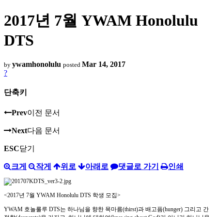
2017년 7월 YWAM Honolulu
DTS
ywamhonolulu
Mar 14, 2017
by
posted
?
단축키
Prev
이전 문서
Next
다음 문서
ESC
닫기
크게
작게
위로
아래로
댓글로 가기
인쇄
<2017
년
7
월
YWAM Honolulu DTS
학생 모집
>
YWAM
호놀룰루
DTS
는 하나님을 향한 목마름
(thirst)
과 배고픔
(hunger)
그리고 간