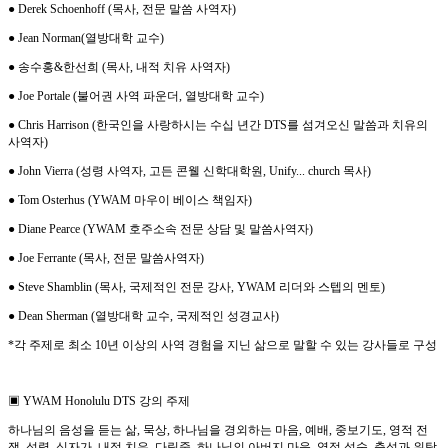
●
Derek Schoenhoff (
목사
,
전문 말씀 사역자
)
●
Jean Norman(
열방대학 교수
)
●
송수홍
&
한선희
(
목사
,
내적 치유 사역자
)
●
Joe Portale (
불어권 사역 파운더
,
열방대학 교수
)
●
Chris Harrison (
한국인을 사랑하시는 수십 년간
DTS
를 섬겨오신 말씀과 치유의
사역자
)
●
John Vierra (
성령 사역자
,
고든 콘웰 신학대학원
, Unify... church
목사
)
●
Tom Osterhus (YWAM
마우이 베이스 책임자
)
●
Diane Pearce (YWAM
호주소속 전문 상담 및 말씀사역자
)
●
Joe Ferrante (
목사
,
전문 말씀사역자
)
●
Steve Shamblin (
목사
,
국제적인 전문 강사
, YWAM
리더와 스텝의 멘토
)
●
Dean Sherman (
열방대학 교수
,
국제적인 성경교사
)
*
각 주제로 최소
10
년 이상의 사역 경험을 지닌 삶으로 말할 수 있는 강사들로 구성
▣
YWAM Honolulu DTS
강의 주제
하나님의 음성을 듣는 삶
,
묵상
,
하나님을 경외하는 마음
,
예배
,
중보기도
,
영적 전
쟁
,
성령
,
십자가
,
내적 치유
,
다림줄
,
하나님의 아버지 마음
,
영적 성숙
,
충성과 위탁
,