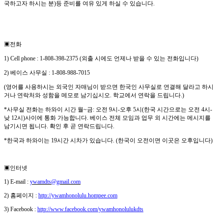
국하고자 하시는 분
)
등 준비를 여유 있게 하실 수 있습니다
.
▣
전화
1) Cell phone : 1-808-398-2375 (
외출 시에도 언제나 받을 수 있는 전화입니다
)
2)
베이스 사무실
: 1-808-988-7015
(
영어를 사용하시는 외국인 자매님이 받으면 한국인 사무실로 연결해 달라고 하시
거나 연락처와 성함을 메모로 남기십시오
.
학교에서 연락을 드립니다
.)
*
사무실 전화는 하와이 시간 월
~
금
:
오전
9
시
-
오후
5
시
(
한국 시간으로는 오전
4
시
-
낮
12
시
)
사이에 통화 가능합니다
.
베이스 전체 모임과 업무 외 시간에는 메시지를
남기시면 됩니다
.
확인 후 곧 연락드립니다
.
*
한국과 하와이는
19
시간 시차가 있습니다
. (
한국이 오전이면 이곳은 오후입니다
)
▣
인터넷
1) E-mail :
ywamdts@gmail.com
2)
홈페이지
:
http://ywamhonolulu.hompee.com
3) Facebook :
http://www.facebook.com/ywamhonolulukdts