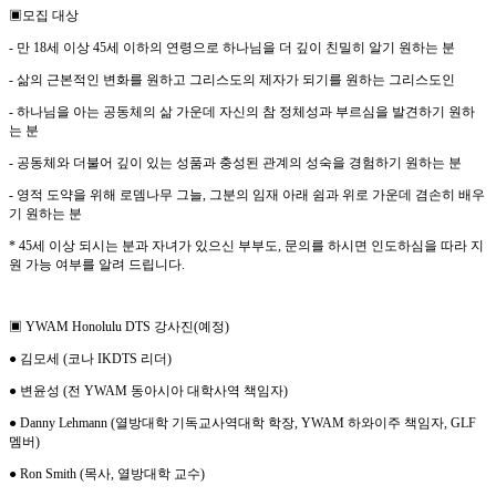
▣
모집 대상
-
만
18
세 이상
45
세 이하의 연령으로 하나님을 더 깊이 친밀히 알기 원하는 분
-
삶의 근본적인 변화를 원하고 그리스도의 제자가 되기를 원하는 그리스도인
-
하나님을 아는 공동체의 삶 가운데 자신의 참 정체성과 부르심을 발견하기 원하
는 분
-
공동체와 더불어 깊이 있는 성품과 충성된 관계의 성숙을 경험하기 원하는 분
-
영적 도약을 위해 로뎀나무 그늘
,
그분의 임재 아래 쉼과 위로 가운데 겸손히 배우
기 원하는 분
* 45
세 이상 되시는 분과 자녀가 있으신 부부도
,
문의를 하시면 인도하심을 따라 지
원 가능 여부를 알려 드립니다
.
▣
YWAM Honolulu DTS
강사진
(
예정
)
●
김모세
(
코나
IKDTS
리더
)
●
변윤성
(
전
YWAM
동아시아 대학사역 책임자
)
●
Danny Lehmann (
열방대학 기독교사역대학 학장
, YWAM
하와이주 책임자
, GLF
멤버
)
●
Ron Smith (
목사
,
열방대학 교수
)