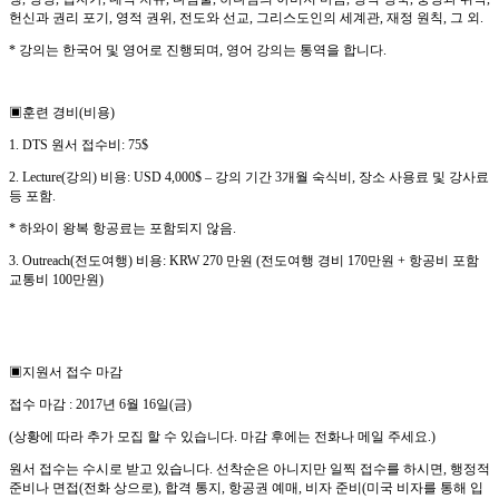
헌신과 권리 포기
,
영적 권위
,
전도와 선교
,
그리스도인의 세계관
,
재정 원칙
,
그 외
.
*
강의는 한국어 및 영어로 진행되며
,
영어 강의는 통역을 합니다.
▣
훈련 경비
(
비용
)
1. DTS
원서 접수비
: 75$
2. Lecture(
강의
)
비용
: USD 4,000$
–
강의 기간
3
개월 숙식비
,
장소 사용료 및 강사료
등 포함
.
*
하와이 왕복 항공료는 포함되지 않음
.
3. Outreach(
전도여행
)
비용
: KRW 270
만원
(
전도여행 경비
170
만원
+
항공비 포함
교통비
100
만원
)
▣
지원서 접수 마감
접수 마감
: 2017
년
6
월
16
일
(
금
)
(
상황에 따라 추가 모집 할 수 있습니다
.
마감 후에는 전화나 메일 주세요
.)
원서 접수는 수시로 받고 있습니다
.
선착순은 아니지만 일찍 접수를 하시면
,
행정적
준비나 면접
(
전화 상으로
),
합격 통지
,
항공권 예매
,
비자 준비
(
미국 비자를 통해 입