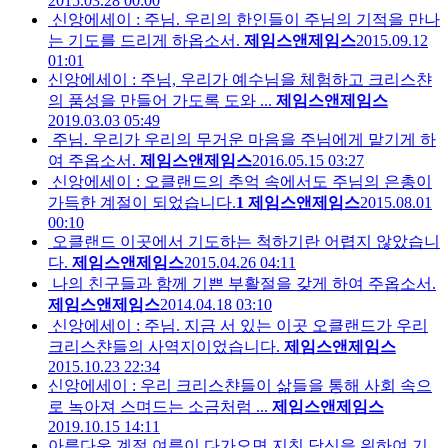
2015.03.28 00:00
신앙에세이 : 주님. 우리의 한인들이 주님의 기적을 만나
는 기도를 드리게 하옵소서.
제임스앤제임스
2015.09.12
01:01
신앙에세이 : 주님, 우리가 예수님을 체험하고 크리스챤
의 품성을 만들어 가도록 도와 ...
제임스앤제임스
2019.03.03 05:49
주님. 우리가 우리의 무거운 마음을 주님에게 맡기게 하
여 주옵소서.
제임스앤제임스
2016.05.15 03:27
신앙에세이 : 오클랜드의 추억 속에서도 주님의 은총이
가득한 계절이 되었습니다.
1
제임스앤제임스
2015.08.01
00:10
오클랜드 이곳에서 기도하는 척하기란 어렵지 않았습니
다.
제임스앤제임스
2015.04.26 04:11
나의 친구들과 함께 기쁜 부활절을 갖게 하여 주옵소서.
제임스앤제임스
2014.04.18 03:10
신앙에세이 : 주님. 지금 서 있는 이곳 오클랜드가 우리
크리스챤들의 사역지이었습니다.
제임스앤제임스
2015.10.23 22:34
신앙에세이 : 우리 크리스챤들이 삶들을 통해 사회 속으
로 녹아져 스며드는 소금처럼 ...
제임스앤제임스
2019.10.15 14:11
아름다운 계절 여름이 다가오면 지친 당신을 위하여 기