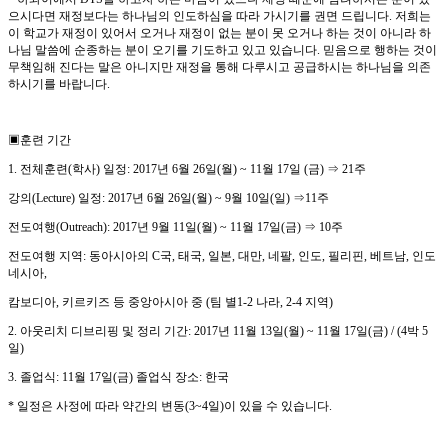
으시다면 재정보다는 하나님의 인도하심을 따라 가시기를 권면 드립니다
.
저희는
이 학교가 재정이 있어서 오거나 재정이 없는 분이 못 오거나 하는 것이 아니라 하
나님 말씀에 순종하는 분이 오기를 기도하고 있고 있습니다
.
믿음으로 행하는 것이
무책임해 진다는 말은 아니지만 재정을 통해 다루시고 공급하시는 하나님을 의존
하시기를 바랍니다
.
▣
훈련 기간
1.
전체훈련
(
학사
)
일정
: 2017
년
6
월
26
일
(
월
) ~ 11
월
17
일
(
금
)
⇒
21
주
강의
(Lecture)
일정
: 2017
년
6
월
26
일
(
월
) ~ 9
월
10
일
(
일
)
⇒
11
주
전도여행
(Outreach): 2017
년
9
월
11
일
(
월
) ~ 11
월
17
일
(
금
)
⇒
10
주
전도여행 지역
:
동아시아의
C
국
,
태국
,
일본
,
대만
,
네팔
,
인도
,
필리핀
,
베트남
,
인도
네시아
,
캄보디아
,
키르키즈 등 중앙아시아 중
(
팀 별
1-2
나라
, 2-4
지역
)
2.
아웃리치 디브리핑 및 정리 기간
: 2017
년
11
월
13
일
(
월
) ~ 11
월
17
일
(
금
) / (4
박
5
일
)
3.
졸업식
: 11
월
17
일
(
금
)
졸업식 장소
:
한국
*
일정은 사정에 따라 약간의 변동
(3~4
일
)
이 있을 수 있습니다
.