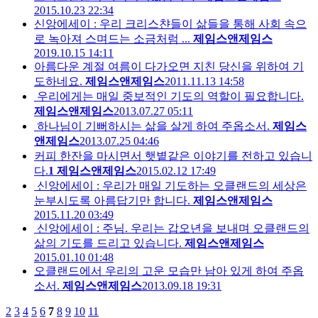
2015.10.23 22:34
신앙에세이 : 우리 크리스챤들이 삶들을 통해 사회 속으
로 녹아져 스며드는 소금처럼 ...
제임스앤제임스
2019.10.15 14:11
아름다운 계절 여름이 다가오면 지친 당신을 위하여 기
도하네요.
제임스앤제임스
2011.11.13 14:58
우리에게는 매일 중보적인 기도의 역할이 필요합니다.
제임스앤제임스
2013.07.27 05:11
하나님이 기뻐하시는 삶을 살게 하여 주옵소서.
제임스
앤제임스
2013.07.25 04:46
커피 한잔을 마시면서 햇볕같은 이야기를 전하고 있습니
다.
1
제임스앤제임스
2015.02.12 17:49
신앙에세이 : 우리가 매일 기도하는 오클랜드의 세상은
눈부시도록 아름답기만 합니다.
제임스앤제임스
2015.11.20 03:49
신앙에세이 : 주님. 우리는 갑오년을 보내며 오클랜드의
삶의 기도를 드리고 있습니다.
제임스앤제임스
2015.01.10 01:48
오클랜드에서 우리의 고운 모습만 남아 있게 하여 주옵
소서.
제임스앤제임스
2013.09.18 19:31
2
3
4
5
6
7
8
9
10
11