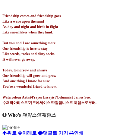
Friendship comes and friendship goes
Like a wave upon the sand
As day and night and birds in flight
Like snowflakes when they land.
But you and I are something more
Our friendship is here to stay
Like weeds, rocks and dirty socks
It will never go away.
Today, tomorrow and always
Our friendship will grow and grow
And one thing I know for sure
You're a wonderful friend to know.
Watercolour Artist/Prayer Essayist/Columnist James Seo.
수채화아티스트
/
기도에세이스트
/
칼럼니스트 제임스로부터
.
Who's
제임스앤제임스
위로
아래로
댓글로 가기
인쇄