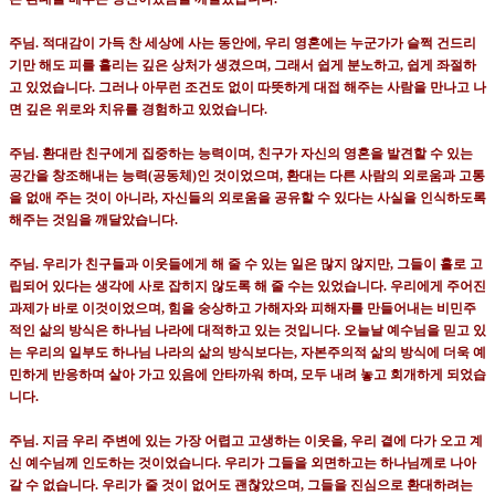
주님
.
적대감이 가득 찬 세상에 사는 동안에
,
우리 영혼에는 누군가가 슬쩍 건드리
기만 해도 피를 흘리는 깊은 상처가 생겼으며
,
그래서 쉽게 분노하고
,
쉽게 좌절하
고 있었습니다
.
그러나 아무런 조건도 없이 따뜻하게 대접 해주는 사람을 만나고 나
면 깊은 위로와 치유를 경험하고 있었습니다
.
주님
.
환대란 친구에게 집중하는 능력이며
,
친구가 자신의 영혼을 발견할 수 있는
공간을 창조해내는 능력
(
공동체
)
인 것이었으며
,
환대는 다른 사람의 외로움과 고통
을 없애 주는 것이 아니라
,
자신들의 외로움을 공유할 수 있다는 사실을 인식하도록
해주는 것임을 깨달았습니다
.
주님
.
우리가 친구들과 이웃들에게 해 줄 수 있는 일은 많지 않지만
,
그들이 홀로 고
립되어 있다는 생각에 사로 잡히지 않도록 해 줄 수는 있었습니다
.
우리에게 주어진
과제가 바로 이것이었으며
,
힘을 숭상하고 가해자와 피해자를 만들어내는 비민주
적인 삶의 방식은 하나님 나라에 대적하고 있는 것입니다
.
오늘날 예수님을 믿고 있
는 우리의 일부도 하나님 나라의 삶의 방식보다는
,
자본주의적 삶의 방식에 더욱 예
민하게 반응하며 살아 가고 있음에 안타까워 하며
,
모두 내려 놓고 회개하게 되었습
니다
.
주님
.
지금 우리 주변에 있는 가장 어렵고 고생하는 이웃을
,
우리 곁에 다가 오고 계
신 예수님께 인도하는 것이었습니다
.
우리가 그들을 외면하고는 하나님께로 나아
갈 수 없습니다
.
우리가 줄 것이 없어도 괜찮았으며
,
그들을 진심으로 환대하려는