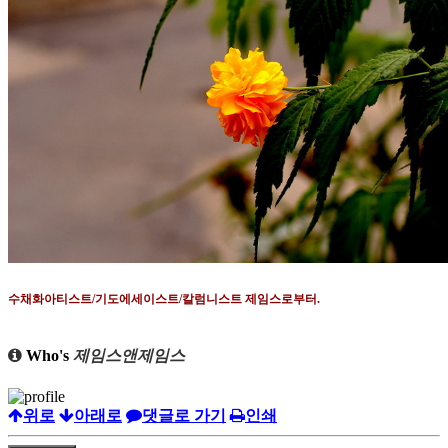
수채화아티스트
/
기도에세이스트
/
칼럼니스트 제임스로부터
.
Who's
제임스앤제임스
위로
아래로
댓글로 가기
인쇄