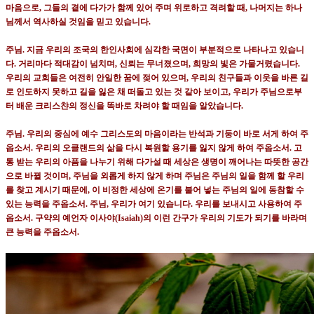
마음으로
,
그들의 곁에 다가가 함께 있어 주며 위로하고 격려할 때
,
나머지는 하나
님께서 역사하실 것임을 믿고 있습니다
.
주님
.
지금 우리의 조국의 한인사회에 심각한 국면이 부분적으로 나타나고 있습니
다
.
거리마다 적대감이 넘치며
,
신뢰는 무너졌으며
,
희망의 빛은 가물거렸습니다
.
우리의 교회들은 여전히 안일한 꿈에 젖어 있으며
,
우리의 친구들과 이웃을 바른 길
로 인도하지 못하고 길을 잃은 채 떠돌고 있는 것 같아 보이고
,
우리가 주님으로부
터 배운 크리스챤의 정신을 똑바로 차려야 할 때임을 알았습니다
.
주님
.
우리의 중심에 예수 그리스도의 마음이라는 반석과 기둥이 바로 서게 하여 주
옵소서
.
우리의 오클랜드의 삶을 다시 복원할 용기를 잃지 않게 하여 주옵소서
.
고
통 받는 우리의 아픔을 나누기 위해 다가설 때 세상은 생명이 깨어나는 따뜻한 공간
으로 바뀔 것이며
,
주님을 외롭게 하지 않게 하며 주님은 주님의 일을 함께 할 우리
를 찾고 계시기 때문에
,
이 비정한 세상에 온기를 불어 넣는 주님의 일에 동참할 수
있는 능력을 주옵소서
.
주님
,
우리가 여기 있습니다
.
우리를 보내시고 사용하여 주
옵소서
.
구약의 예언자 이사야
(Isaiah)
의 이런 간구가 우리의 기도가 되기를 바라며
큰 능력을 주옵소서
.