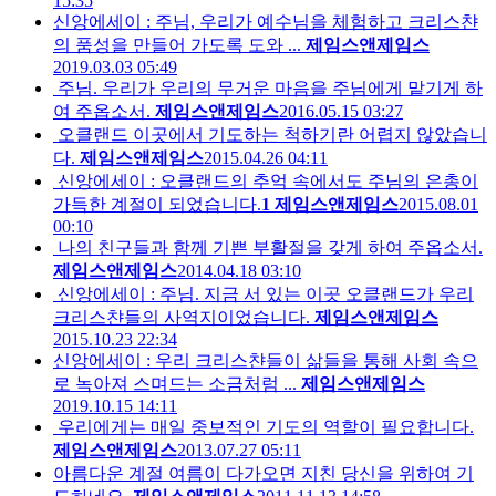
15:35
신앙에세이 : 주님, 우리가 예수님을 체험하고 크리스챤
의 품성을 만들어 가도록 도와 ...
제임스앤제임스
2019.03.03 05:49
주님. 우리가 우리의 무거운 마음을 주님에게 맡기게 하
여 주옵소서.
제임스앤제임스
2016.05.15 03:27
오클랜드 이곳에서 기도하는 척하기란 어렵지 않았습니
다.
제임스앤제임스
2015.04.26 04:11
신앙에세이 : 오클랜드의 추억 속에서도 주님의 은총이
가득한 계절이 되었습니다.
1
제임스앤제임스
2015.08.01
00:10
나의 친구들과 함께 기쁜 부활절을 갖게 하여 주옵소서.
제임스앤제임스
2014.04.18 03:10
신앙에세이 : 주님. 지금 서 있는 이곳 오클랜드가 우리
크리스챤들의 사역지이었습니다.
제임스앤제임스
2015.10.23 22:34
신앙에세이 : 우리 크리스챤들이 삶들을 통해 사회 속으
로 녹아져 스며드는 소금처럼 ...
제임스앤제임스
2019.10.15 14:11
우리에게는 매일 중보적인 기도의 역할이 필요합니다.
제임스앤제임스
2013.07.27 05:11
아름다운 계절 여름이 다가오면 지친 당신을 위하여 기