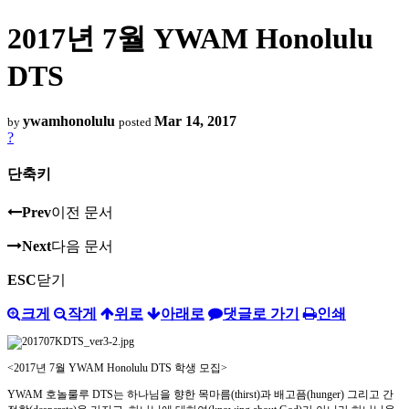
2017년 7월 YWAM Honolulu
DTS
ywamhonolulu
Mar 14, 2017
by
posted
?
단축키
Prev
이전 문서
Next
다음 문서
ESC
닫기
크게
작게
위로
아래로
댓글로 가기
인쇄
<2017
년
7
월
YWAM Honolulu DTS
학생 모집
>
YWAM
호놀룰루
DTS
는 하나님을 향한 목마름
(thirst)
과 배고픔
(hunger)
그리고 간