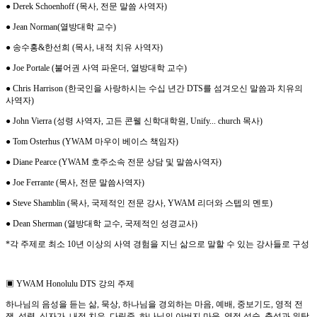
●
Derek Schoenhoff (
목사
,
전문 말씀 사역자
)
●
Jean Norman(
열방대학 교수
)
●
송수홍
&
한선희
(
목사
,
내적 치유 사역자
)
●
Joe Portale (
불어권 사역 파운더
,
열방대학 교수
)
●
Chris Harrison (
한국인을 사랑하시는 수십 년간
DTS
를 섬겨오신 말씀과 치유의
사역자
)
●
John Vierra (
성령 사역자
,
고든 콘웰 신학대학원
, Unify... church
목사
)
●
Tom Osterhus (YWAM
마우이 베이스 책임자
)
●
Diane Pearce (YWAM
호주소속 전문 상담 및 말씀사역자
)
●
Joe Ferrante (
목사
,
전문 말씀사역자
)
●
Steve Shamblin (
목사
,
국제적인 전문 강사
, YWAM
리더와 스텝의 멘토
)
●
Dean Sherman (
열방대학 교수
,
국제적인 성경교사
)
*
각 주제로 최소
10
년 이상의 사역 경험을 지닌 삶으로 말할 수 있는 강사들로 구성
▣
YWAM Honolulu DTS
강의 주제
하나님의 음성을 듣는 삶
,
묵상
,
하나님을 경외하는 마음
,
예배
,
중보기도
,
영적 전
쟁
,
성령
,
십자가
,
내적 치유
,
다림줄
,
하나님의 아버지 마음
,
영적 성숙
,
충성과 위탁
,