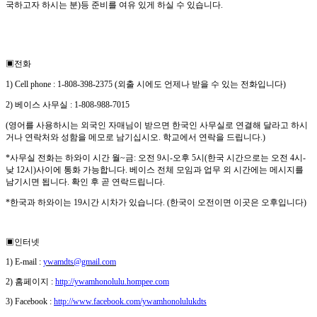
국하고자 하시는 분
)
등 준비를 여유 있게 하실 수 있습니다
.
▣
전화
1) Cell phone : 1-808-398-2375 (
외출 시에도 언제나 받을 수 있는 전화입니다
)
2)
베이스 사무실
: 1-808-988-7015
(
영어를 사용하시는 외국인 자매님이 받으면 한국인 사무실로 연결해 달라고 하시
거나 연락처와 성함을 메모로 남기십시오
.
학교에서 연락을 드립니다
.)
*
사무실 전화는 하와이 시간 월
~
금
:
오전
9
시
-
오후
5
시
(
한국 시간으로는 오전
4
시
-
낮
12
시
)
사이에 통화 가능합니다
.
베이스 전체 모임과 업무 외 시간에는 메시지를
남기시면 됩니다
.
확인 후 곧 연락드립니다
.
*
한국과 하와이는
19
시간 시차가 있습니다
. (
한국이 오전이면 이곳은 오후입니다
)
▣
인터넷
1) E-mail :
ywamdts@gmail.com
2)
홈페이지
:
http://ywamhonolulu.hompee.com
3) Facebook :
http://www.facebook.com/ywamhonolulukdts