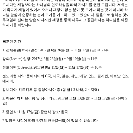
으시다면 재정보다는 하나님의 인도하심을 따라 가시기를 권면 드립니다
.
저희는
이 학교가 재정이 있어서 오거나 재정이 없는 분이 못 오거나 하는 것이 아니라 하
나님 말씀에 순종하는 분이 오기를 기도하고 있고 있습니다
.
믿음으로 행하는 것이
무책임해 진다는 말은 아니지만 재정을 통해 다루시고 공급하시는 하나님을 의존
하시기를 바랍니다
.
▣
훈련 기간
1.
전체훈련
(
학사
)
일정
: 2017
년
6
월
26
일
(
월
) ~ 11
월
17
일
(
금
)
⇒
21
주
강의
(Lecture)
일정
: 2017
년
6
월
26
일
(
월
) ~ 9
월
10
일
(
일
)
⇒
11
주
전도여행
(Outreach): 2017
년
9
월
11
일
(
월
) ~ 11
월
17
일
(
금
)
⇒
10
주
전도여행 지역
:
동아시아의
C
국
,
태국
,
일본
,
대만
,
네팔
,
인도
,
필리핀
,
베트남
,
인도
네시아
,
캄보디아
,
키르키즈 등 중앙아시아 중
(
팀 별
1-2
나라
, 2-4
지역
)
2.
아웃리치 디브리핑 및 정리 기간
: 2017
년
11
월
13
일
(
월
) ~ 11
월
17
일
(
금
) / (4
박
5
일
)
3.
졸업식
: 11
월
17
일
(
금
)
졸업식 장소
:
한국
*
일정은 사정에 따라 약간의 변동
(3~4
일
)
이 있을 수 있습니다
.