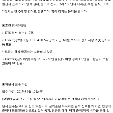
헌신과 권리 포기
,
영적 권위
,
전도와 선교
,
그리스도인의 세계관
,
재정 원칙
,
그 외
.
*
강의는 한국어 및 영어로 진행되며
,
영어 강의는 통역을 합니다.
▣
훈련 경비
(
비용
)
1. DTS
원서 접수비
: 75$
2. Lecture(
강의
)
비용
: USD 4,000$
–
강의 기간
3
개월 숙식비
,
장소 사용료 및 강사료
등 포함
.
*
하와이 왕복 항공료는 포함되지 않음
.
3. Outreach(
전도여행
)
비용
: KRW 270
만원
(
전도여행 경비
170
만원
+
항공비 포함
교통비
100
만원
)
▣
지원서 접수 마감
접수 마감
: 2017
년
6
월
16
일
(
금
)
(
상황에 따라 추가 모집 할 수 있습니다
.
마감 후에는 전화나 메일 주세요
.)
원서 접수는 수시로 받고 있습니다
.
선착순은 아니지만 일찍 접수를 하시면
,
행정적
준비나 면접
(
전화 상으로
),
합격 통지
,
항공권 예매
,
비자 준비
(
미국 비자를 통해 입