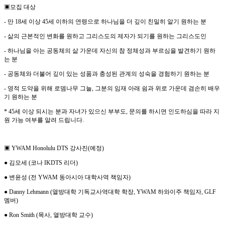
▣
모집 대상
-
만
18
세 이상
45
세 이하의 연령으로 하나님을 더 깊이 친밀히 알기 원하는 분
-
삶의 근본적인 변화를 원하고 그리스도의 제자가 되기를 원하는 그리스도인
-
하나님을 아는 공동체의 삶 가운데 자신의 참 정체성과 부르심을 발견하기 원하
는 분
-
공동체와 더불어 깊이 있는 성품과 충성된 관계의 성숙을 경험하기 원하는 분
-
영적 도약을 위해 로뎀나무 그늘
,
그분의 임재 아래 쉼과 위로 가운데 겸손히 배우
기 원하는 분
* 45
세 이상 되시는 분과 자녀가 있으신 부부도
,
문의를 하시면 인도하심을 따라 지
원 가능 여부를 알려 드립니다
.
▣
YWAM Honolulu DTS
강사진
(
예정
)
●
김모세
(
코나
IKDTS
리더
)
●
변윤성
(
전
YWAM
동아시아 대학사역 책임자
)
●
Danny Lehmann (
열방대학 기독교사역대학 학장
, YWAM
하와이주 책임자
, GLF
멤버
)
●
Ron Smith (
목사
,
열방대학 교수
)