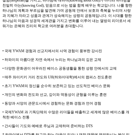
절함
(desperate)
을 가지고
,
하나님에 대하여
(knowing about God)
가 아니라 하나님을
친밀히 아는
(knowing God),
믿음으로 사는 법을 함께 배우는 학교입니다
.
나를 향한
하나님의 계획과 부르심을 발견해 가며 공동체 안에서 보호와 축복을 누리며 사랑
과 지혜가 자라고 성품과 관계가 성숙해지는 성령의 공동체입니다
.
이 시대를 향한
하나님의 마음과 성경적 세계관을 가지고 변화를 이루어 내는 열방의 리더로서 세
워가는 은혜와 진리의 학교로 여러분을 초대합니다
.
•
국제
YWAM
경험과 선교지에서의 사역 경험이 풍부한 강사진
•
하와이의 아름다운 자연 속에서 누리는 하나님과의 깊은 교제
•
다양한 문화권이 어우러진 베이스 공동생활을 통한 성령 안에서의 교제
•
매주 와이키키 거리 전도와
UH(
하와이대학
)
에서의 캠퍼스 전도훈련
•
초기
YWAM
의 정신을 순수히 보존하고 있는 선도적인 베이스 문화
•
개인의 변화와 전도와 선교
,
깊이와 역동성이 균형을 이루는 훈련
•
동양과 서양의 관문도시에서 경험하는 문화 경험과 언어 경험
•
국제
YWAM
과 기독단체의 수많은 리더들을 배출하고 세계에 많은 베이스를 개
척한 베이스 전통
•
간사들이 기도와 예배로 주님과 교제하며 준비하는
DTS
*
하와이에서
DTS
를 하고자 하는 마음이 있으나 재정 때문에 염려하시는 분이 있