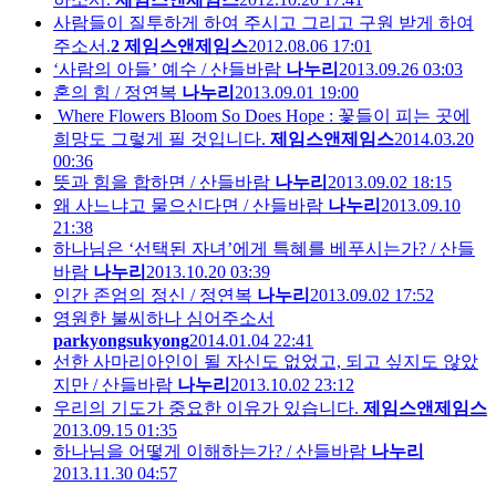
사람들이 질투하게 하여 주시고 그리고 구원 받게 하여
주소서.
2
제임스앤제임스
2012.08.06 17:01
‘사람의 아들’ 예수 / 산들바람
나누리
2013.09.26 03:03
혼의 힘 / 정연복
나누리
2013.09.01 19:00
Where Flowers Bloom So Does Hope : 꽃들이 피는 곳에
희망도 그렇게 필 것입니다.
제임스앤제임스
2014.03.20
00:36
뜻과 힘을 합하면 / 산들바람
나누리
2013.09.02 18:15
왜 사느냐고 물으신다면 / 산들바람
나누리
2013.09.10
21:38
하나님은 ‘선택된 자녀’에게 특혜를 베푸시는가? / 산들
바람
나누리
2013.10.20 03:39
인간 존엄의 정신 / 정연복
나누리
2013.09.02 17:52
영원한 불씨하나 심어주소서
parkyongsukyong
2014.01.04 22:41
선한 사마리아인이 될 자신도 없었고, 되고 싶지도 않았
지만 / 산들바람
나누리
2013.10.02 23:12
우리의 기도가 중요한 이유가 있습니다.
제임스앤제임스
2013.09.15 01:35
하나님을 어떻게 이해하는가? / 산들바람
나누리
2013.11.30 04:57