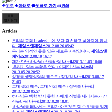
위로
아래로
댓글로 가기
인쇄
목록
열기
닫기
Articles
우리의 교회 Leadership에 보다 겸손하고 낮아져야 합니
다.
제임스앤제임스
2012.08.26 05:42
우리는 영적인 옷을 입은 새로운 사람입니다.
제임스앤
제임스
2012.08.19 16:17
제가 만난 하나님 / 산들바람
나누리
2013.11.03 18:06
우리가 믿는 부활은 없다 / 이제민 신부
나누리
2013.05.20 20:52
성경을 생명살림의 책으로 / 정강길
나누리
2013.08.17
21:03
그대 곁의 예수, 그대 안의 예수 / 정연복
나누리
2013.12.28 05:57
하나님은 택함 받지 못한 자에게 징벌을 내리시는가 ? /
산들바람
나누리
2013.10.20 18:01
하나님을 떠나서는 우리가 아무것도 할 수 없을을 알게
하소서.
제임스앤제임스
2012.10.20 17:41