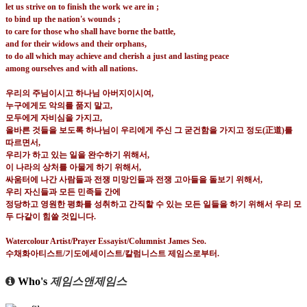
let us strive on to finish the work we are in ;
t
o bind up the nation's wounds ;
to care for those who shall have borne the battle,
and for their widows and their orphans,
to do all which may achieve and cherish a just and lasting peace
among ourselves and with all nations.
우리의 주님이시고 하나님 아버지이시여
,
누구에게도 악의를 품지 말고
,
모두에게 자비심을 가지고
,
올바른 것들을 보도록 하나님이 우리에게 주신 그 굳건함을 가지고 정도
(
正道
)
를
따르면서
,
우리가 하고 있는 일을 완수하기 위해서
,
이 나라의 상처를 아물게 하기 위해서
,
싸움터에 나간 사람들과 전쟁 미망인들과 전쟁 고아들을 돌보기 위해서
,
우리 자신들과 모든 민족들 간에
정당하고 영원한 평화를 성취하고 간직할 수 있는 모든 일들을 하기 위해서 우리 모
두 다같이 힘쓸 것입니다
.
Watercolour Artist/Prayer Essayist/Columnist James Seo.
수채화아티스트
/
기도에세이스트
/
칼럼니스트 제임스로부터
.
Who's
제임스앤제임스