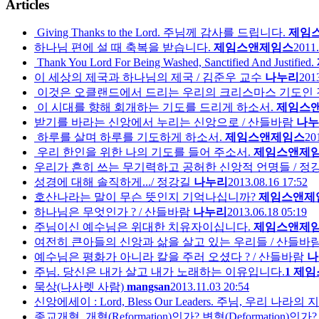
Articles
Giving Thanks to the Lord. 주님께 감사를 드립니다.
제임
하나님 편에 설 때 축복을 받습니다.
제임스앤제임스
2011.
Thank You Lord For Being Washed, Sanctified And Justified.
이 세상의 제국과 하나님의 제국 / 김준우 교수
나누리
2013
이것은 오클랜드에서 드리는 우리의 크리스마스 기도인 것입니다. Th
이 시대를 향해 회개하는 기도를 드리게 하소서.
제임스
받기를 바라는 신앙에서 누리는 신앙으로 / 산들바람
나누
하루를 살며 하루를 기도하게 하소서.
제임스앤제임스
20
우리 한인을 위한 나의 기도를 들어 주소서.
제임스앤제
우리가 흔히 쓰는 무기력하고 공허한 신앙적 언명들 / 정
성경에 대해 솔직하게.../ 정강길
나누리
2013.08.16 17:52
호산나라는 말이 무슨 뜻인지 기억나십니까?
제임스앤제
하나님은 무엇인가 ? / 산들바람
나누리
2013.06.18 05:19
주님이신 예수님은 위대한 치유자이십니다.
제임스앤제
여전히 큰아들의 신앙과 삶을 살고 있는 우리들 / 산들바
예수님은 평화가 아니라 칼을 주러 오셨다 ? / 산들바람
나
주님. 당신은 내가 살고 내가 노래하는 이유입니다.
1
제임
묵상(나사렛 사람)
mangsan
2013.11.03 20:54
신앙에세이 : Lord, Bless Our Leaders. 주님, 우리 
종교개혁, 개혁(Reformation)인가? 변형(Deformation)인가