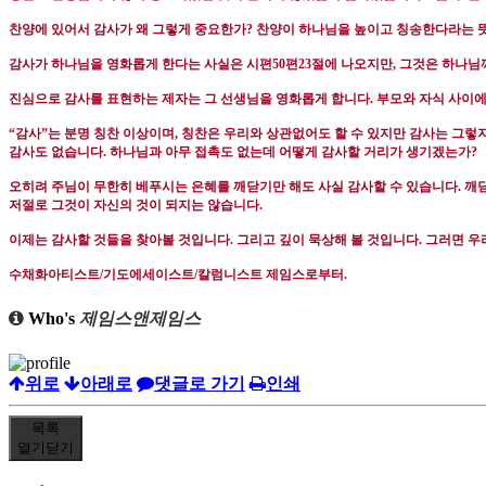
찬양에 있어서 감사가 왜 그렇게 중요한가
?
찬양이 하나님을 높이고 칭송한다라는 뜻
감사가 하나님을 영화롭게 한다는 사실은 시편
50
편
23
절에 나오지만
,
그것은 하나님
진심으로 감사를 표현하는 제자는 그 선생님을 영화롭게 합니다
.
부모와 자식 사이
“
감사
”
는 분명 칭찬 이상이며
,
칭찬은 우리와 상관없어도 할 수 있지만 감사는 그렇
감사도 없습니다
.
하나님과 아무 접촉도 없는데 어떻게 감사할 거리가 생기겠는가
?
오히려 주님이 무한히 베푸시는 은혜를 깨닫기만 해도 사실 감사할 수 있습니다
.
깨닫
저절로 그것이 자신의 것이 되지는 않습니다
.
이제는 감사할 것들을 찾아볼 것입니다
.
그리고 깊이 묵상해 볼 것입니다
.
그러면 우
수채화아티스트
/
기도에세이스트
/
칼럼니스트 제임스로부터
.
Who's
제임스앤제임스
위로
아래로
댓글로 가기
인쇄
목록
열기
닫기