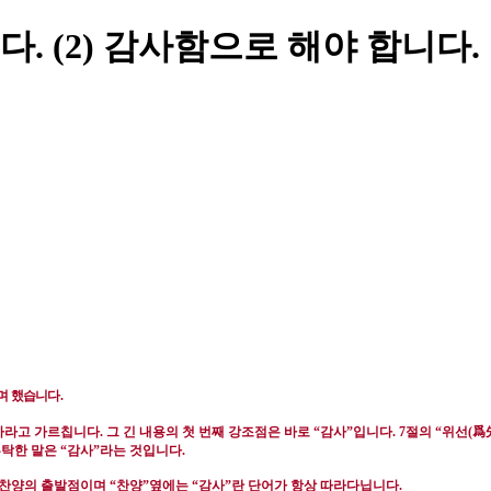
 (2) 감사함으로 해야 합니다.
며 했습니다
.
爲
하라고 가르칩니다
.
그 긴 내용의 첫 번째 강조점은 바로
“
감사
”
입니다
. 7
절의
“
위선
(
부탁한 말은
“
감사
”
라는 것입니다
.
 찬양의 출발점이며
“
찬양
”
옆에는
“
감사
”
란 단어가 항상 따라다닙니다
.