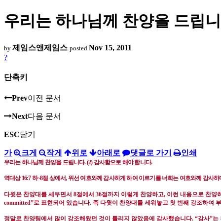
우리는 하나님께 찬양을 드립니다.
제임스앤제임스
Nov 15, 2011
by
posted
?
단축키
Prev
이전 문서
Next
다음 문서
ESC
닫기
가
크게
작게
위로
아래로
댓글로 가기
인쇄
우리는 하나님께 찬양을 드립니다
. (2)
감사함으로 해야 합니다
.
역대상
16:7
하
~8
절 상에서
,
위선 여호와께 감사하게 하여 이르기를 너희는 여호와께 감사하
다윗은 찬양대를 세우면서
8
절에서
36
절까지 이렇게 찬양하고
,
이런 내용으로 찬양
committed”
로 표현되어 있습니다
.
즉 다윗이 찬양대를 세워놓고 첫 번째 강조하여 
정말로 찬양팀에서
많이 강조해왔던 것이 틀리지 않았음에 감사했습니다
. “
감사
”
는