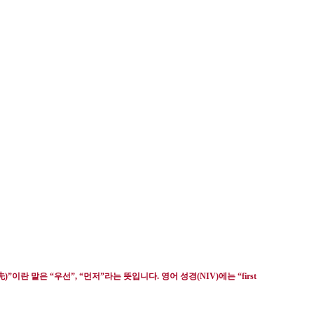
先
)”
이란 말은
“
우선
”, “
먼저
”
라는 뜻입니다
.
영어 성경
(NIV)
에는
“first