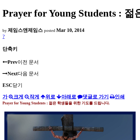
Prayer for Young Studen
제임스앤제임스
Mar 10, 2014
by
posted
?
단축키
Prev
이전 문서
Next
다음 문서
ESC
닫기
가
크게
작게
위로
아래로
댓글로 가기
인쇄
Prayer for Young Students :
젊은 학생들을 위한 기도를 드립니다
.