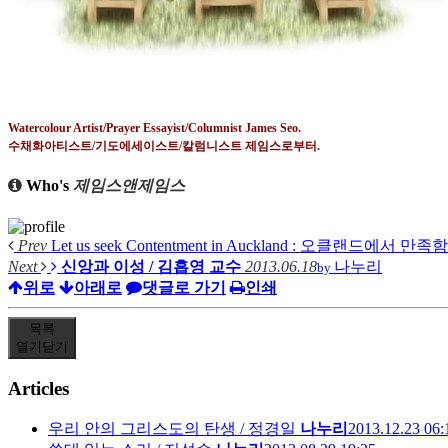
Watercolour Artist/Prayer Essayist/Columnist James Seo.
수채화아티스트
/
기도에세이스트
/
칼럼니스트 제임스로부터
.
Who's
제임스앤제임스
Prev
Let us seek Contentment in Auckland : 오클랜드에서 만족함을
Next
신앙과 이성 / 김흡영 교수
2013.06.18
나누리
by
위로
아래로
댓글로 가기
인쇄
목록
열기
닫기
Articles
우리 안의 그리스도의 탄생 / 정경일
나누리
2013.12.23 06: