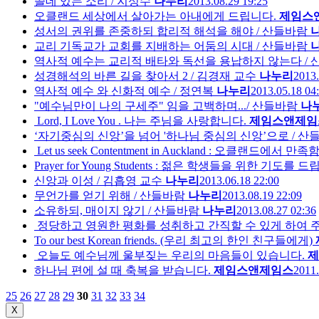
쓸데 있는 소리 / 지성수
나누리
2013.08.29 19:25
오클랜드 세상에서 살아가는 아내에게 드립니다.
제임스
성서의 권위를 존중하되 합리적 해석을 해야 / 산들바람
교리 기독교가 교회를 지배하는 어둠의 시대 / 산들바람
역사적 예수는 교리적 배타와 독선을 용납하지 않는다 /
성경해석의 바른 길을 찾아서 2 / 김경재 교수
나누리
2013.
역사적 예수 와 신화적 예수 / 정연복
나누리
2013.05.18 04
"예수님만이 나의 구세주" 임을 고백하며.../ 산들바람
나
Lord, I Love You . 나는 주님을 사랑합니다.
제임스앤제임
‘자기중심의 신앙’을 넘어 '하나님 중심의 신앙’으로 / 산
Let us seek Contentment in Auckland : 오클랜드에
Prayer for Young Students : 젊은 학생들을 위한 기도를 
신앙과 이성 / 김흡영 교수
나누리
2013.06.18 22:00
무언가를 얻기 위해 / 산들바람
나누리
2013.08.19 22:09
소유하되, 매이지 않기 / 산들바람
나누리
2013.08.27 02:36
정당하고 영원한 평화를 성취하고 간직할 수 있게 하여 
To our best Korean friends. (우리 최고의 한인 친구들에게)
오늘도 예수님께 울부짖는 우리의 마음들이 있습니다.
제
하나님 편에 설 때 축복을 받습니다.
제임스앤제임스
2011.
25
26
27
28
29
30
31
32
33
34
X