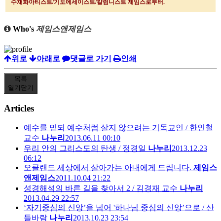
수채화아티스트
/
기도에세이스트
/
칼럼니스트 제임스로부터
.
Who's
제임스앤제임스
위로
아래로
댓글로 가기
인쇄
목록
열기
닫기
Articles
예수를 믿되 예수처럼 살지 않으려는 기독교인 / 한인철
교수
나누리
2013.06.11 00:10
우리 안의 그리스도의 탄생 / 정경일
나누리
2013.12.23
06:12
오클랜드 세상에서 살아가는 아내에게 드립니다.
제임스
앤제임스
2011.10.04 21:22
성경해석의 바른 길을 찾아서 2 / 김경재 교수
나누리
2013.04.29 22:57
‘자기중심의 신앙’을 넘어 '하나님 중심의 신앙’으로 / 산
들바람
나누리
2013.10.23 23:54