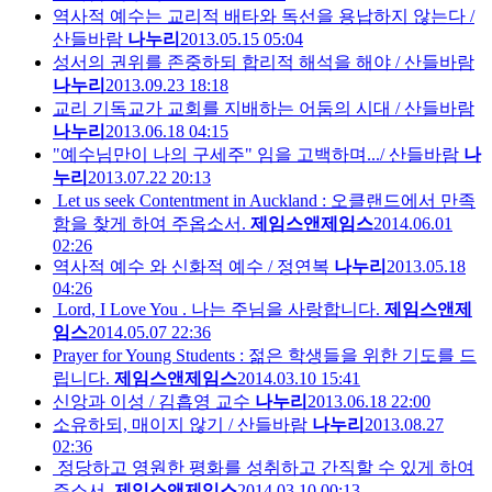
역사적 예수는 교리적 배타와 독선을 용납하지 않는다 /
산들바람
나누리
2013.05.15 05:04
성서의 권위를 존중하되 합리적 해석을 해야 / 산들바람
나누리
2013.09.23 18:18
교리 기독교가 교회를 지배하는 어둠의 시대 / 산들바람
나누리
2013.06.18 04:15
"예수님만이 나의 구세주" 임을 고백하며.../ 산들바람
나
누리
2013.07.22 20:13
Let us seek Contentment in Auckland : 오클랜드에서 만족
함을 찾게 하여 주옵소서.
제임스앤제임스
2014.06.01
02:26
역사적 예수 와 신화적 예수 / 정연복
나누리
2013.05.18
04:26
Lord, I Love You . 나는 주님을 사랑합니다.
제임스앤제
임스
2014.05.07 22:36
Prayer for Young Students : 젊은 학생들을 위한 기도를 드
립니다.
제임스앤제임스
2014.03.10 15:41
신앙과 이성 / 김흡영 교수
나누리
2013.06.18 22:00
소유하되, 매이지 않기 / 산들바람
나누리
2013.08.27
02:36
정당하고 영원한 평화를 성취하고 간직할 수 있게 하여
주소서.
제임스앤제임스
2014.03.10 00:13