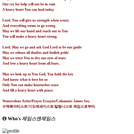
Our cry for help will not be in vain
A heavy heart You can heal today.
Lord. You will give us strength when weary
And everything seems to go wrong
May we lift our hand and reach out to You
You will make a heavy heart strong.
Lord. May we go and ask God Lord to be our guide
May we release all doubts and foolish pride
May we trust You to dry our eyes of tears
And free a heavy heart from all fears.
May we look up to You God, You hold the key
And know what is best for us
Only You can make heartaches cease
And fill a heavy heart with peace.
Watercolour Artist/Prayer Essayist/Columnist James Seo.
수채화아티스트
/
기도에세이스트
/
칼럼니스트 제임스로부터
.
Who's
제임스앤제임스