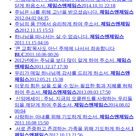
닫게 하옵소서.
제임스앤제임스
2014.10.31 22:18
주님은 나를 위해 고난을 받으셨습니다.
제임스앤제임스
2012.04.02 04:35
주님의 품 안에서 승리하게 하여 주소서.
제임스앤제임
스
2012.11.15 15:53
하나님을 떠나서는 살 수 없습니다.
제임스앤제임스
2011.11.15 04:16
'큰 교회'목사도 아닌 주제에 나서서 죄송합니다
BLC
2011.10.06 00:26
2012년에는 주님을 보다 많이 알게 하여 주소서.
제임스
앤제임스
2011.12.17 17:30
우리가 매일 하나님께 감사를 드리게 하소서.
제임스앤
제임스
2012.05.21 15:38
이웃의 힘든 삶을 도울 수 있는 필요한 힘과 지혜를 허락
하여 주소서.
제임스앤제임스
2013.09.03 17:50
신앙에세이 : 주님. 지금의 오클랜드를 사랑하는 우리들
임을 깨닫게 하여 주옵소서.
제임스앤제임스
2014.08.02
00:04
사랑하는 아내를 위해 기도하게 하소서.
제임스앤제임스
2011.10.08 15:50
서로 존중하고 존경하는 가족을 위해 기도하게 하소서.
1
제임스앤제임스
2012.10.13 21:56