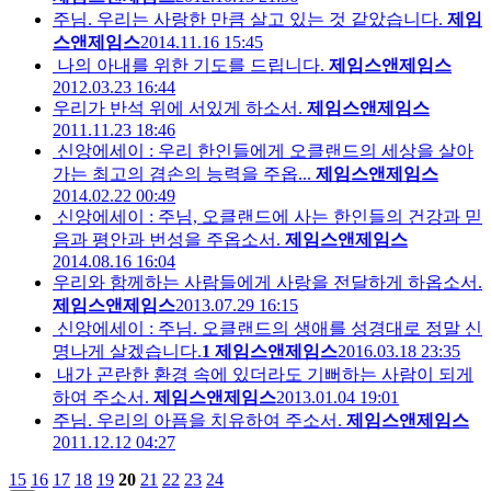
주님. 우리는 사랑한 만큼 살고 있는 것 같았습니다.
제임
스앤제임스
2014.11.16 15:45
나의 아내를 위한 기도를 드립니다.
제임스앤제임스
2012.03.23 16:44
우리가 반석 위에 서있게 하소서.
제임스앤제임스
2011.11.23 18:46
신앙에세이 : 우리 한인들에게 오클랜드의 세상을 살아
가는 최고의 겸손의 능력을 주옵...
제임스앤제임스
2014.02.22 00:49
신앙에세이 : 주님, 오클랜드에 사는 한인들의 건강과 믿
음과 평안과 번성을 주옵소서.
제임스앤제임스
2014.08.16 16:04
우리와 함께하는 사람들에게 사랑을 전달하게 하옵소서.
제임스앤제임스
2013.07.29 16:15
신앙에세이 : 주님. 오클랜드의 생애를 성경대로 정말 신
명나게 살겠습니다.
1
제임스앤제임스
2016.03.18 23:35
내가 곤란한 환경 속에 있더라도 기뻐하는 사람이 되게
하여 주소서.
제임스앤제임스
2013.01.04 19:01
주님. 우리의 아픔을 치유하여 주소서.
제임스앤제임스
2011.12.12 04:27
15
16
17
18
19
20
21
22
23
24