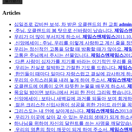
열기
닫기
Articles
십일조로 값비싼 보석, 차 받은 오클랜드의 한 교회
admin
주님. 오클랜드의 봄 탓으로 신바람이 났습니다.
제임스
우리가 더 많이 부서지게 하소서.
제임스앤제임스
2011.10.
신앙에세이 : 주님. 우리를 이렇게 사랑하고 계신 줄을 
우리는 정신적인 고통을 당할 때 방황할 때가 많아요.
제
고통은 주님께서 주시는 선물입니다.
제임스앤제임스
2012
다른 사람이 십자가를 지기를 바라는 이기적인 우리를 
우리는 진실로 절박하고 간절한 기도를 드립니다.
제임스
한인들이 때마다 일마다 자랑스럽고 결실에 감사하게 하
우리의 수치스러움을 내려 놓게 하여 주소서.
제임스앤제
오클랜드에 여름이 오면 따뜻한 눈물을 배우게 하소서.
제
목요일 밤이면 보타니에서 커피 한 잔이 그리워 했습니다.
신앙에세이 : 보타니 새벽길에 과거를 되돌아 보며 회개
젊은 크리스챤 신입사원이 성공을 위한 가이드 라인을 꼭
그리스도는 내 안에 살아계십니다.
제임스앤제임스
2013.0
우리가 이곳에 살아 갈 수 있는 우리의 생애가 되게 하소서
하나님을 위하여 자신의 달란트를 쓰는 사명을 깨달았습
우리의 영혼의 창이 깨끗이 되게 하여 주소서.
제임스앤