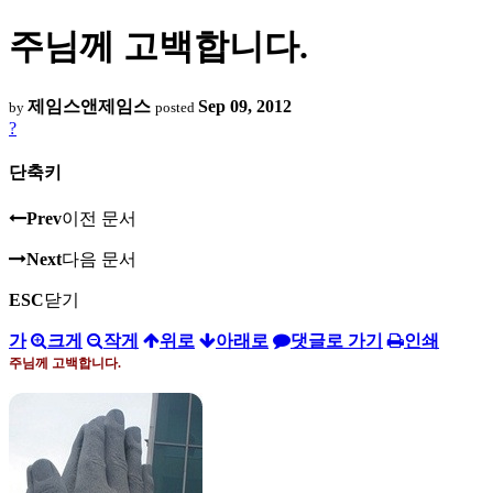
주님께 고백합니다.
제임스앤제임스
Sep 09, 2012
by
posted
?
단축키
Prev
이전 문서
Next
다음 문서
ESC
닫기
가
크게
작게
위로
아래로
댓글로 가기
인쇄
주님께 고백합니다
.