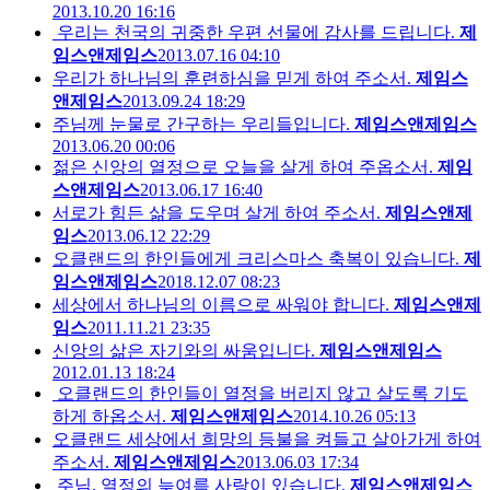
2013.10.20 16:16
우리는 천국의 귀중한 우편 선물에 감사를 드립니다.
제
임스앤제임스
2013.07.16 04:10
우리가 하나님의 훈련하심을 믿게 하여 주소서.
제임스
앤제임스
2013.09.24 18:29
주님께 눈물로 간구하는 우리들입니다.
제임스앤제임스
2013.06.20 00:06
젊은 신앙의 열정으로 오늘을 살게 하여 주옵소서.
제임
스앤제임스
2013.06.17 16:40
서로가 힘든 삶을 도우며 살게 하여 주소서.
제임스앤제
임스
2013.06.12 22:29
오클랜드의 한인들에게 크리스마스 축복이 있습니다.
제
임스앤제임스
2018.12.07 08:23
세상에서 하나님의 이름으로 싸워야 합니다.
제임스앤제
임스
2011.11.21 23:35
신앙의 삶은 자기와의 싸움입니다.
제임스앤제임스
2012.01.13 18:24
오클랜드의 한인들이 열정을 버리지 않고 살도록 기도
하게 하옵소서.
제임스앤제임스
2014.10.26 05:13
오클랜드 세상에서 희망의 등불을 켜들고 살아가게 하여
주소서.
제임스앤제임스
2013.06.03 17:34
주님. 열정의 늦여름 사랑이 있습니다.
제임스앤제임스