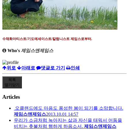
수채화아티스트
/
기도에세이스트
/
칼럼니스트 제임스로부터
.
Who's
제임스앤제임스
위로
아래로
댓글로 가기
인쇄
목록
열기
닫기
Articles
오클랜드에도 마음도 풍성한 봄이 되기를 소망합니다.
제임스앤제임스
2013.10.01 14:57
우리가 소금처럼 녹아지는 삶과 자신을 태워서 어둠을
비치는 촛불처럼 행하게 하옵소서.
제임스앤제임스