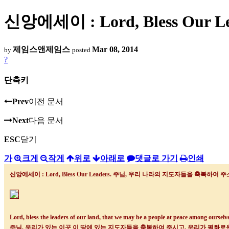
신앙에세이 : Lord, Bless O
제임스앤제임스
Mar 08, 2014
by
posted
?
단축키
Prev
이전 문서
Next
다음 문서
ESC
닫기
가
크게
작게
위로
아래로
댓글로 가기
인쇄
신앙에세이 : Lord, Bless Our Leaders.
주님
,
우리 나라의 지도자들을 축복하여 주
Lord, bless the leaders of our land, that we may be a people at peace among ourselve
주님
,
우리가 있는 이곳 이 땅에 있는 지도자들을 축복하여 주시고
,
우리가 평화로운