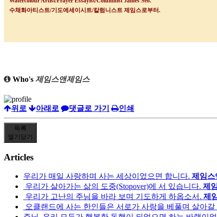
Watercolour Artist/Prayer Essayist/Columnist James Seo.
수채화아티스트
/
기도에세이시트
/
칼럼니스트 제임스로부터
.
Who's
제임스앤제임스
위로
아래로
댓글로 가기
인쇄
목록
열기
닫기
Articles
우리가 매일 사랑하며 사는 세상이었으면 합니다.
제임스
우리가 살아가는 삶의 도중(Stopover)에 서 있습니다.
제
우리가 고난의 주님을 바라 보며 기도하게 하옵소서.
제
오클랜드에 사는 한인들은 서로가 사랑을 베풀며 살아갈 
주님. 우리 모두가 행복한 동행이 되었으면 하는 바램이