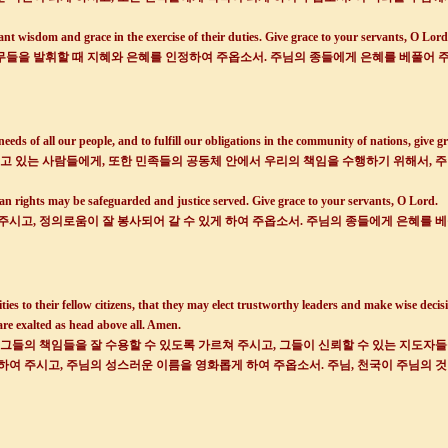
ant wisdom and grace in the exercise of their duties. Give grace to your servants, O Lord
무들을 발휘할 때 지혜와 은혜를 인정하여 주옵소서
.
주님의 종들에게 은혜를 베풀어 
eds of all our people, and to fulfill our obligations in the community of nations, give g
주고 있는 사람들에게
,
또한 민족들의 공동체 안에서 우리의 책임을 수행하기 위해서
,
주
an rights may be safeguarded and justice served. Give grace to your servants, O Lord.
 주시고
,
정의로움이 잘 봉사되어 갈 수 있게 하여 주옵소서
.
주님의 종들에게 은혜를 
ties to their fellow citizens, that they may elect trustworthy leaders and make wise decisi
re exalted as head above all. Amen.
그들의 책임들을 잘 수용할 수 있도록 가르쳐 주시고
,
그들이 신뢰할 수 있는 지도자들
 하여 주시고
,
주님의 성스러운 이름을 영화롭게 하여 주옵소서
.
주님
,
천국이 주님의 