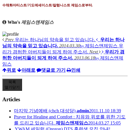
수채화아티스트
/
기도에세이스트
/
칼럼니스트 제임스로부터
.
Who's
제임스앤제임스
Prev
우리는 하나님의 약속을 믿고 있습니다.
우리는 하나
님의 약속을 믿고 있습니다.
2014.03.30
제임스앤제임스
우
by
리가 겸허한 아버지들이 되게 하여 주소서.
Next
우리가 겸
허한 아버지들이 되게 하여 주소서.
2013.06.18
제임스앤제
by
임스
위로
아래로
댓글로 가기
인쇄
목록
열기
닫기
Articles
마지막 기념예배 (chch 대성당)
admin
2011.11.10 18:39
Prayer for Healing and Comfort : 치유와 위로를 위한 기도
를 드리고 있습니다.
제임스앤제임스
2014.03.27 15:05
YWAM 세일럼 (Oregon) DTS 훈련생 모집 안내!