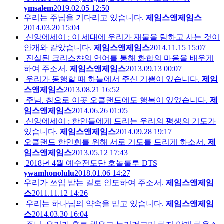
ymsalem
2019.02.05 12:50
우리는 주님을 기다리고 있습니다.
제임스앤제임스
2014.03.20 15:04
신앙에세이 : 이 세대에 우리가 재물을 탐하고 사는 것이
안개와 같았습니다.
제임스앤제임스
2014.11.15 15:07
진실된 크리스챤의 언어를 통해 화합의 마음을 배우게
하여 주소서.
제임스앤제임스
2013.09.13 00:07
우리가 동행할 때 하늘에서 주신 기쁨이 있습니다.
제임
스앤제임스
2013.08.21 16:52
주님. 참으로 이곳 오클랜드에도 행복이 있었습니다.
제
임스앤제임스
2014.06.26 01:05
신앙에세이 : 한인들에게 드리는 우리의 평생의 기도가
있습니다.
제임스앤제임스
2014.09.28 19:17
오클랜드 한인회를 위해 서로 기도를 드리게 하소서.
제
임스앤제임스
2013.05.12 17:43
2018년 4월 예수전도단 호놀룰루 DTS
ywamhonolulu
2018.01.06 14:27
우리가 쓰임 받는 길로 인도하여 주소서.
제임스앤제임
스
2011.11.12 14:26
우리는 하나님의 약속을 믿고 있습니다.
제임스앤제임
스
2014.03.30 16:04